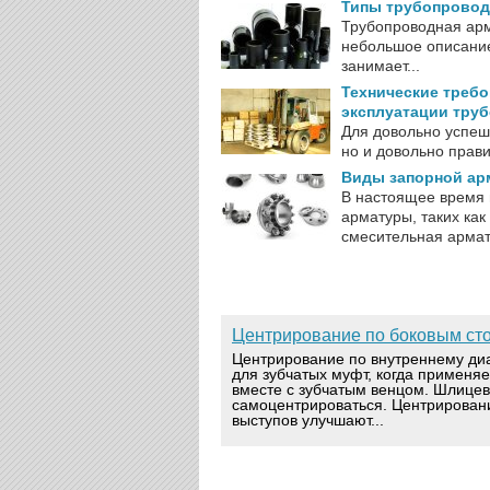
Типы трубопровод
Трубопроводная арм
небольшое описание
занимает...
Технические требо
эксплуатации тру
Для довольно успеш
но и довольно правил
Виды запорной ар
В настоящее время 
арматуры, таких ка
смесительная армату
Центрирование по боковым ст
Центрирование по внутреннему ди
для зубчатых муфт, когда применя
вместе с зубчатым венцом. Шлице
самоцентрироваться. Центрирован
выступов улучшают...