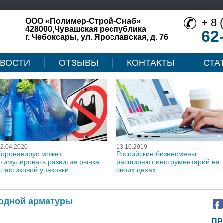
+ 8 
ООО «Полимер-Строй-Снаб»
428000,Чувашская республика
62
г. Чебоксары, ул. Ярославская, д. 76
ВОСТИ
ОТЗЫВЫ
КОНТАКТЫ
СТА
12.04.2020
13.10.2019
Коронавирус может
Российские бизнесмены
стимулировать развитие рынка
расширяют инструментарий на
пластиковой упаковки
своих цехах
одной арматуры
ПР