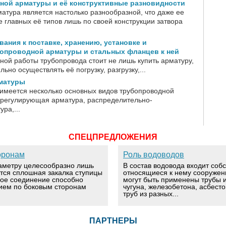
ной арматуры и её конструктивные разновидности
атура является настолько разнообразной, что даже ее
 главных её типов лишь по своей конструкции затвора
вания к поставке, хранению, установке и
бопроводной арматуры и стальных фланцев к ней
ной работы трубопровода стоит не лишь купить арматуру,
ьно осуществлять её погрузку, разгрузку,...
матуры
имеется несколько основных видов трубопроводной
к регулирующая арматура, распределительно-
ра,...
СПЕЦПРЕДЛОЖЕНИЯ
оронам
Роль водоводов
аметру целесообразно лишь
В состав водовода входит соб
ется сплошная закалка ступицы
относящиеся к нему сооружен
вое соединение способно
могут быть применены трубы и
ием по боковым сторонам
чугуна, железобетона, асбест
труб из разных...
ПАРТНЕРЫ