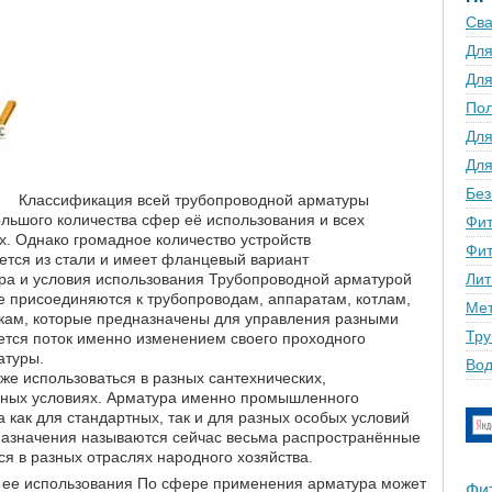
Сва
Для
Для
По
Для
Для
Без
Классификация всей трубопроводной арматуры
льшого количества сфер её использования и всех
Фит
х. Однако громадное количество устройств
Фит
ется из стали и имеет фланцевый вариант
ра и условия использования Трубопроводной арматурой
Лит
е присоединяются к трубопроводам, аппаратам, котлам,
Мет
вкам, которые предназначены для управления разными
Тру
ется поток именно изменением своего проходного
атуры.
Вод
же использоваться в разных сантехнических,
рных условиях. Арматура именно промышленного
 как для стандартных, так и для разных особых условий
назначения называются сейчас весьма распространённые
я в разных отраслях народного хозяйства.
ь ее использования По сфере применения арматура может
Фи