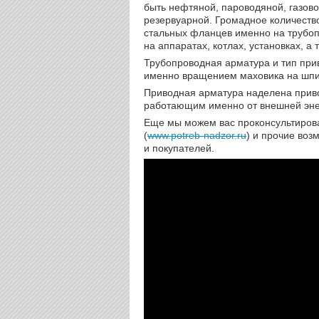
быть нефтяной, пароводяной, газовой
резервуарной. Громадное количеств
стальных фланцев именно на трубоп
на аппаратах, котлах, установках, а 
Трубопроводная арматура и тип при
именно вращением маховика на шпин
Приводная арматура наделена приво
работающим именно от внешней эне
Еще мы можем вас проконсультирова
(
www.potreb-nadzor.ru
) и прочие воз
и покупателей.