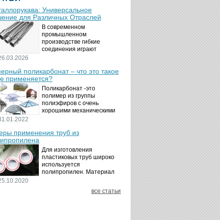
аллорукава: Универсальное
ение для Различных Отраслей
В современном
промышленном
производстве гибкие
соединения играют
ключевую роль в
26.03.2026
обеспечении надёжности и
ерный поликарбонат – что это такое
безопасности
де применяется?
технологических процессов.
Металлорукава
Поликарбонат -это
представляют собой
полимер из группы
универсальные...
полиэфиров с очень
хорошими механическими
свойствами.
31.01.2022
Термопластичный,
ры применения труб из
аморфный, с хорошей
ипропилена
ударной вязкостью и
высокой прозрачностью
Для изготовления
материал идеально
пластиковых труб широко
подходит для...
используется
полипропилен. Материал
является хорошим
25.10.2020
диэлектриком. Он
все статьи
невосприимчив к коррозии,
отличается стойкостью к
воздействию щелочей,
минеральных...