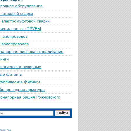
рочное оборудование
 стыковой сварки
 электромуфтовой сварки
лиэтиленовые ТРУБЫ
 газопроводов
 водопроводов
напорная ливневая канализация
инги
инги электросварные
ые фитинги
аллические фитинги
бопроводная арматура
онапорная башня Рожновского
тинги