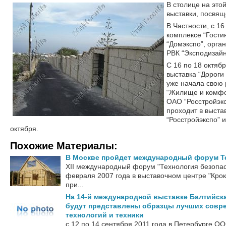
В столице на это
выставки, посвящ
В Частности, с 16
комплексе “Гости
“Домэкспо”, орга
РВК “Эксподизайн
С 16 по 18 октяб
выставка “Дороги 
уже начала свою 
“Жилище и комфор
ОАО “Росстройэкс
проходит в выста
“Росстройэкспо” 
октября.
Похожие Материалы:
В Москве пройдет международный форум Т
ХII международный форум "Технология безопас
февраля 2007 года в выставочном центре "Крок
при...
На 14-й международной выставке Балтийск
будут представлены образцы лучших совр
технологий и техники
с 12 по 14 сентября 2011 года в Петербурге О