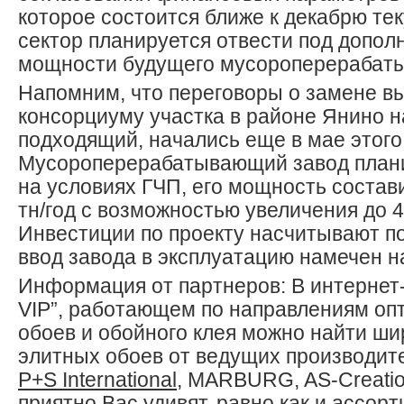
которое состоится ближе к декабрю тек
сектор планируется отвести под допо
мощности будущего мусороперерабаты
Напомним, что переговоры о замене в
консорциуму участка в районе Янино н
подходящий, начались еще в мае этого 
Мусороперерабатывающий завод плани
на условиях ГЧП, его мощность состав
тн/год с возможностью увеличения до 4
Инвестиции по проекту насчитывают по
ввод завода в эксплуатацию намечен на
Информация от партнеров: В интернет
VIP”, работающем по направлениям оп
обоев и обойного клея можно найти ш
элитных обоев от ведущих производит
P+S International
, MARBURG, AS-Creation,
приятно Вас удивят, равно как и ассор