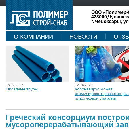
ООО «Полимер-
428000,Чувашск
г. Чебоксары, ул
О КОМПАНИИ
НОВОСТИ
ОТЗ
КАРТА САЙТА
16.07.2026
12.04.2020
Обсадные трубы
Коронавирус может
стимулировать развитие ры
пластиковой упаковки
Греческий консорциум постро
мусороперерабатывающий зав