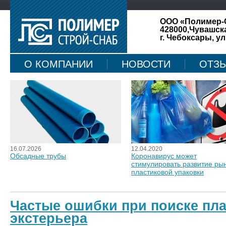
ООО «Полимер-
428000,Чувашск
г. Чебоксары, ул
О КОМПАНИИ
НОВОСТИ
ОТЗ
КАРТА САЙТА
16.07.2026
12.04.2020
Обсадные трубы
Коронавирус может
стимулировать развитие ры
пластиковой упаковки
Частые ошибки при поиске пл
экстерьера