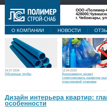
ООО «Полимер-
428000,Чувашск
г. Чебоксары, ул
О КОМПАНИИ
НОВОСТИ
ОТЗ
КАРТА САЙТА
16.07.2026
12.04.2020
Обсадные трубы
Коронавирус может
стимулировать развитие ры
пластиковой упаковки
Дизайн интерьера квартир: гл
особенности