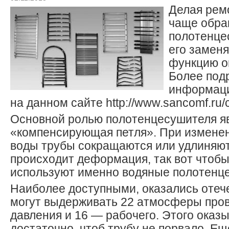
Делая ремо
чаще обра
полотенце
его заменя
функцию о
Более под
информаци
на данном сайте http://www.sancomf.ru/
Основной ролью полотенцесушителя я
«компенсирующая петля». При измене
воды трубы сокращаются или удлиняют
происходит деформация, так вот чтобы
используют именно водяные полотенц
Наиболее доступными, оказались отеч
могут выдерживать 22 атмосферы про
давления и 16 — рабочего. Этого оказ
достаточно, чтоб трубу не порвало. Е