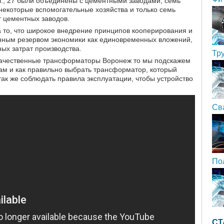
г., 27 были объединены с цементными заводами, семь
некоторые вспомогательные хозяйства и только семь
т цементных заводов.
то, что широкое внедрение принципов кооперирования и
нным резервом экономики как единовременных вложений,
ых затрат производства.
Тр
 качественные трансформаторы Воронеж то мы подскажем
нам и как правильно выбрать трансформатор, который
так же соблюдать правила эксплуатации, чтобы устройство
Св
По
СТ