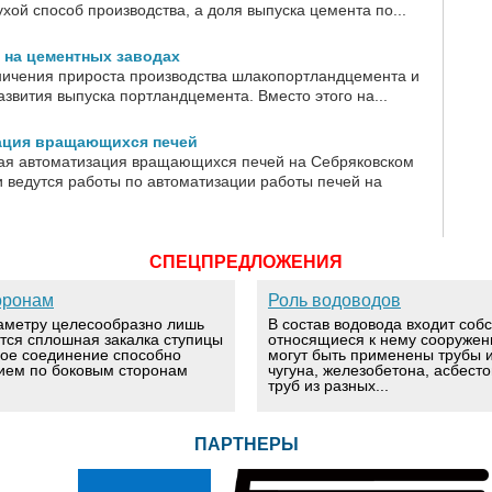
ухой способ производства, а доля выпуска цемента по...
 на цементных заводах
ничения прироста производства шлакопортландцемента и
звития выпуска портландцемента. Вместо этого на...
ация вращающихся печей
ая автоматизация вращающихся печей на Себряковском
и ведутся работы по автоматизации работы печей на
СПЕЦПРЕДЛОЖЕНИЯ
оронам
Роль водоводов
аметру целесообразно лишь
В состав водовода входит соб
ется сплошная закалка ступицы
относящиеся к нему сооружен
вое соединение способно
могут быть применены трубы и
ием по боковым сторонам
чугуна, железобетона, асбест
труб из разных...
ПАРТНЕРЫ