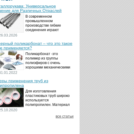
аллорукава: Универсальное
ение для Различных Отраслей
В современном
промышленном
производстве гибкие
соединения играют
ключевую роль в
26.03.2026
обеспечении надёжности и
ерный поликарбонат – что это такое
безопасности
де применяется?
технологических процессов.
Металлорукава
Поликарбонат -это
представляют собой
полимер из группы
универсальные...
полиэфиров с очень
хорошими механическими
свойствами.
31.01.2022
Термопластичный,
ры применения труб из
аморфный, с хорошей
ипропилена
ударной вязкостью и
высокой прозрачностью
Для изготовления
материал идеально
пластиковых труб широко
подходит для...
используется
полипропилен. Материал
является хорошим
25.10.2020
диэлектриком. Он
все статьи
невосприимчив к коррозии,
отличается стойкостью к
воздействию щелочей,
минеральных...