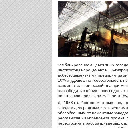
комбинированием цементных заводо
институтов Гипроцемент и Южгипроц
асбестоцементными предприятиями 
10% и удешевляет себестоимость п
вспомогательного хозяйства при мощ
высвободить в обоих производствах 
повышению производительности тру
До 1956 г. асбестоцементные предп
заводами, за редкими исключениям
обособленным от цементных заводов 
реорганизации управления промышл
перестройка в рассматриваемых отр