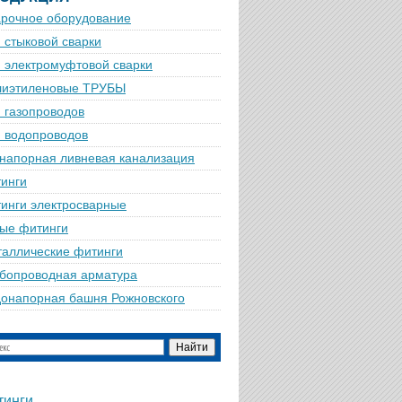
рочное оборудование
 стыковой сварки
 электромуфтовой сварки
лиэтиленовые ТРУБЫ
 газопроводов
 водопроводов
напорная ливневая канализация
инги
инги электросварные
ые фитинги
аллические фитинги
бопроводная арматура
онапорная башня Рожновского
тинги