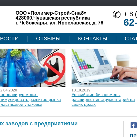
+ 8 
ООО «Полимер-Строй-Снаб»
428000,Чувашская республика
62
г. Чебоксары, ул. Ярославская, д. 76
ВОСТИ
ОТЗЫВЫ
КОНТАКТЫ
СТА
12.04.2020
13.10.2019
Коронавирус может
Российские бизнесмены
стимулировать развитие рынка
расширяют инструментарий на
пластиковой упаковки
своих цехах
х заводов с предприятиями
ПР