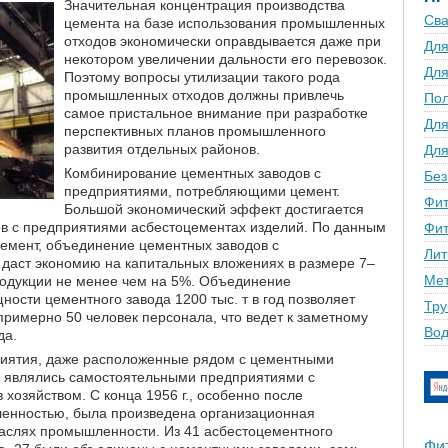
Значительная концентрация производства
Сва
цемента на базе использования промышленных
отходов экономически оправдывается даже при
Для
некотором увеличении дальности его перевозок.
Для
Поэтому вопросы утилизации такого рода
промышленных отходов должны привлечь
По
самое пристальное внимание при разработке
Для
перспективных планов промышленного
развития отдельных районов.
Для
Комбинирование цементных заводов с
Без
предприятиями, потребляющими цемент.
Фит
Большой экономический эффект достигается
в с предприятиями асбестоцементах изделий. По данным
Фит
емент, объединение цементных заводов с
Лит
даст экономию на капитальных вложениях в размере 7–
Мет
родукции не менее чем на 5%. Объединение
ности цементного завода 1200 тыс. т в год позволяет
Тру
примерно 50 человек персонала, что ведет к заметному
Вод
да.
риятия, даже расположенные рядом с цементными
и являлись самостоятельными предприятиями с
хозяйством. С конца 1956 г., особенно после
енностью, была произведена организационная
аслях промышленности. Из 41 асбестоцементного
Фи