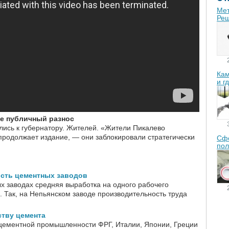
Мет
Реш
Кам
и г
ке публичный разнос
лись к губернатору. Жителей. «Жители Пикалево
продолжает издание, — они заблокировали стратегически
Сфе
пол
сть цементных заводов
х заводах средняя выработка на одного рабочего
. Так, на Непьянском заводе производительность труда
ству цемента
 цементной промышленности ФРГ, Италии, Японии, Греции