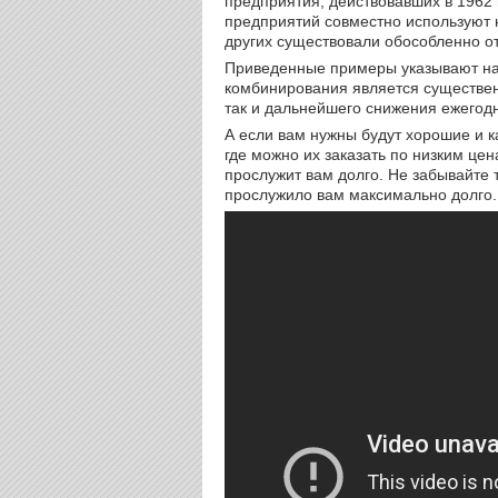
предприятия, действовавших в 1962 
предприятий совместно используют 
других существовали обособленно о
Приведенные примеры указывают на 
комбинирования является существе
так и дальнейшего снижения ежегодн
А если вам нужны будут хорошие и
где можно их заказать по низким це
прослужит вам долго. Не забывайте 
прослужило вам максимально долго.