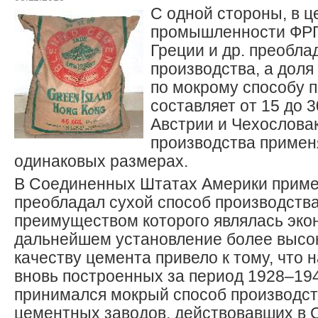
С одной стороны, в 
промышленности ФРГ,
Греции и др. преобла
производства, а доля
по мокрому способу 
составляет от 15 до 
Австрии и Чехослова
производства примен
одинаковых размерах.
В Соединенных Штатах Америки пример
преобладал сухой способ производства
преимуществом которого являлась эко
дальнейшем установление более высок
качеству цемента привело к тому, что 
вновь построенных за период 1928–1945
принимался мокрый способ производств
цементных заводов, действовавших в СШ