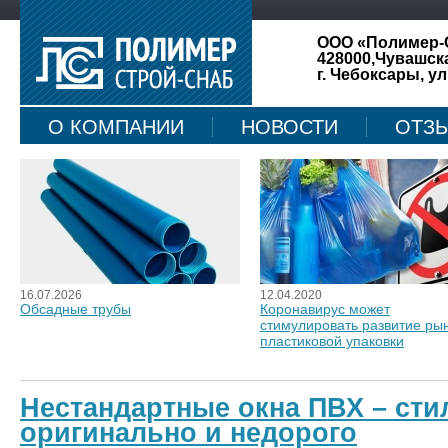
ООО «Полимер-
428000,Чувашск
г. Чебоксары, ул
О КОМПАНИИ
НОВОСТИ
ОТЗ
КАРТА САЙТА
16.07.2026
12.04.2020
Обсадные трубы
Коронавирус может
стимулировать развитие ры
пластиковой упаковки
Нестандартные окна ПВХ – сти
оригинально и недорого