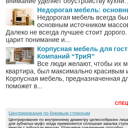
внимание уделяет обустройству кухни. 
Недорогая мебель: основ
Недорогая мебель всегда бы
основным источником массо
Далеко не всегда лучшее стоит дорого.
царит понимание и...
Корпусная мебель для гост
Компаний “ТриЯ”
Все люди желают, чтобы их 
квартира, был максимально красивым
Корпусная мебель, предназначенная дл
поможет в...
СПЕ
Центрирование по боковым сторонам
Центрирование по внутреннему диаметру целесообразно лиш
для зубчатых муфт, когда применяется сплошная закалка ступ
вместе с зубчатым венцом. Шлицевое соединение способно