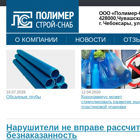
ООО «Полимер-
428000,Чувашск
г. Чебоксары, ул
О КОМПАНИИ
НОВОСТИ
ОТЗ
КАРТА САЙТА
16.07.2026
12.04.2020
Обсадные трубы
Коронавирус может
стимулировать развитие ры
пластиковой упаковки
Нарушители не вправе рассчи
безнаказанность