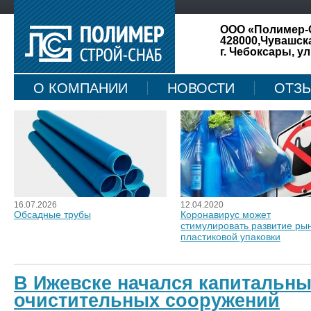
ООО «Полимер-
428000,Чувашск
г. Чебоксары, ул
О КОМПАНИИ
НОВОСТИ
ОТЗ
КАРТА САЙТА
16.07.2026
12.04.2020
Обсадные трубы
Коронавирус может
стимулировать развитие ры
пластиковой упаковки
В Ижевске начался капитальн
очистительных сооружений