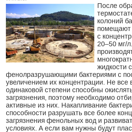
После обр
термостат
колоний ба
помещают 
с концент
20–50 мг/л
производя
многократ
жидкости с
фенолразрушающими бактериями с по
увеличением их концентрации. Не все 
одинаковой степени способны окисля
загрязнения, поэтому необходимо отб
активные из них. Накапливание бактер
способности разрушать все более кон
загрязнения фенольных вод и развиват
условиях. А если вам нужны будут пла