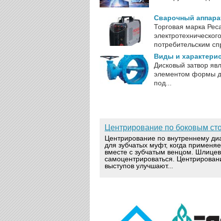
Сварочный аппарат
Торговая марка Рес
электротехническог
потребительским спр
Виды и характери
Дисковый затвор яв
элементом формы ди
под...
Центрирование по боковым ст
Центрирование по внутреннему ди
для зубчатых муфт, когда применя
вместе с зубчатым венцом. Шлице
самоцентрироваться. Центрирован
выступов улучшают...