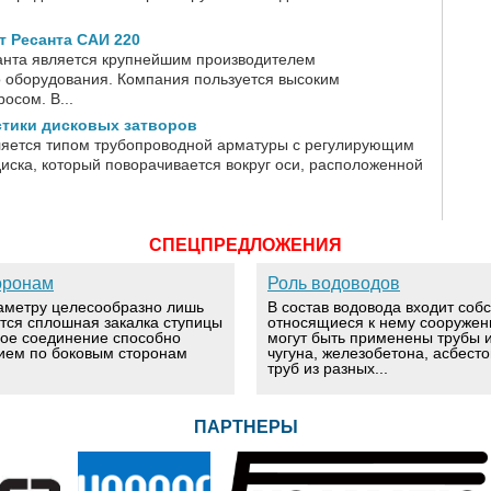
 Ресанта САИ 220
анта является крупнейшим производителем
о оборудования. Компания пользуется высоким
осом. В...
стики дисковых затворов
ляется типом трубопроводной арматуры с регулирующим
ска, который поворачивается вокруг оси, расположенной
СПЕЦПРЕДЛОЖЕНИЯ
оронам
Роль водоводов
аметру целесообразно лишь
В состав водовода входит соб
ется сплошная закалка ступицы
относящиеся к нему сооружен
вое соединение способно
могут быть применены трубы и
ием по боковым сторонам
чугуна, железобетона, асбест
труб из разных...
ПАРТНЕРЫ