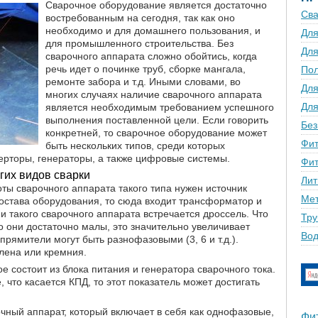
Сварочное оборудование является достаточно
Сва
востребованным на сегодня, так как оно
необходимо и для домашнего пользования, и
Для
для промышленного строительства. Без
Для
сварочного аппарата сложно обойтись, когда
речь идет о починке труб, сборке мангала,
По
ремонте забора и т.д. Иными словами, во
Для
многих случаях наличие сварочного аппарата
Для
является необходимым требованием успешного
выполнения поставленной цели. Если говорить
Без
конкретней, то сварочное оборудование может
Фит
быть нескольких типов, среди которых
рторы, генераторы, а также цифровые системы.
Фит
гих видов сварки
Лит
ты сварочного аппарата такого типа нужен источник
Мет
состава оборудования, то сюда входит трансформатор и
и такого сварочного аппарата встречается дроссель. Что
Тру
о они достаточно малы, это значительно увеличивает
Вод
рямители могут быть разнофазовыми (3, 6 и т.д.).
елена или кремния.
е состоит из блока питания и генератора сварочного тока.
 что касается КПД, то этот показатель может достигать
ный аппарат, который включает в себя как однофазовые,
Фи