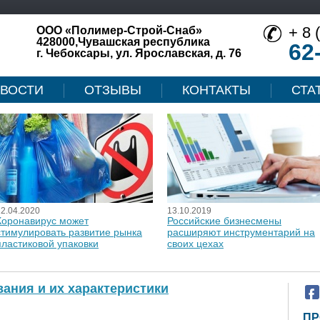
+ 8 
ООО «Полимер-Строй-Снаб»
428000,Чувашская республика
62
г. Чебоксары, ул. Ярославская, д. 76
ВОСТИ
ОТЗЫВЫ
КОНТАКТЫ
СТА
12.04.2020
13.10.2019
Коронавирус может
Российские бизнесмены
стимулировать развитие рынка
расширяют инструментарий на
пластиковой упаковки
своих цехах
ания и их характеристики
ПР