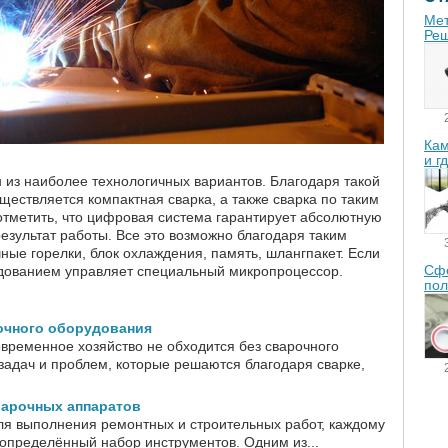
Мет
Реш
Кам
и г
 из наиболее технологичных вариантов. Благодаря такой
ествляется компактная сварка, а также сварка по таким
отметить, что цифровая система гарантирует абсолютную
результат работы. Все это возможно благодаря таким
ые горелки, блок охлаждения, память, шлангпакет. Если
Сфе
рудованием управляет специальный микропроцессор.
пол
очного оборудования
овременное хозяйство не обходится без сварочного
задач и проблем, которые решаются благодаря сварке,
арочных аппаратов
для выполнения ремонтных и строительных работ, каждому
определённый набор инструментов. Одним из...