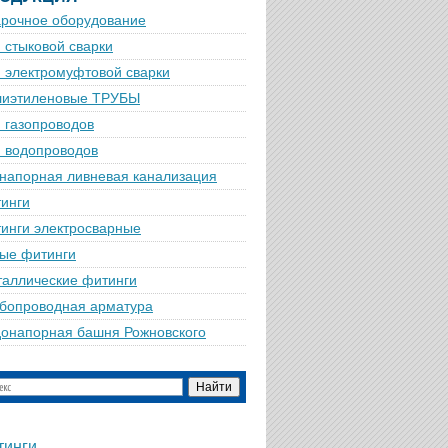
рочное оборудование
 стыковой сварки
 электромуфтовой сварки
лиэтиленовые ТРУБЫ
 газопроводов
 водопроводов
напорная ливневая канализация
инги
инги электросварные
ые фитинги
аллические фитинги
бопроводная арматура
онапорная башня Рожновского
тинги