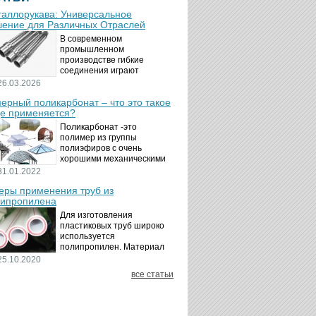
аллорукава: Универсальное
ение для Различных Отраслей
В современном
промышленном
производстве гибкие
соединения играют
ключевую роль в
26.03.2026
обеспечении надёжности и
ерный поликарбонат – что это такое
безопасности
де применяется?
технологических процессов.
Металлорукава
Поликарбонат -это
представляют собой
полимер из группы
универсальные...
полиэфиров с очень
хорошими механическими
свойствами.
31.01.2022
Термопластичный,
ры применения труб из
аморфный, с хорошей
ипропилена
ударной вязкостью и
высокой прозрачностью
Для изготовления
материал идеально
пластиковых труб широко
подходит для...
используется
полипропилен. Материал
является хорошим
25.10.2020
диэлектриком. Он
все статьи
невосприимчив к коррозии,
отличается стойкостью к
воздействию щелочей,
минеральных...