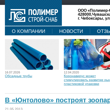
ООО «Полимер-
428000,Чувашск
г. Чебоксары, ул
О КОМПАНИИ
НОВОСТИ
ОТЗ
КАРТА САЙТА
16.07.2026
12.04.2020
Обсадные трубы
Коронавирус может
стимулировать развитие ры
пластиковой упаковки
В «Юнтолово» построят зоопа
21.05.2013