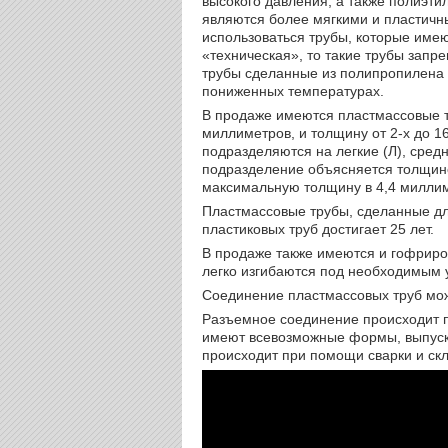
высокого давления, а также полиэти
являются более мягкими и пластичны
использоваться трубы, которые имею
«техническая», то такие трубы зап
трубы сделанные из полипропилена 
пониженных температурах.
В продаже имеются пластмассовые 
миллиметров, и толщину от 2-х до 1
подразделяются на легкие (Л), средн
подразделение объясняется толщино
максимальную толщину в 4,4 милли
Пластмассовые трубы, сделанные дл
пластиковых труб достигает 25 лет.
В продаже также имеются и гофриро
легко изгибаются под необходимым 
Соединение пластмассовых труб мож
Разъемное соединение происходит п
имеют всевозможные формы, выпус
происходит при помощи сварки и скл