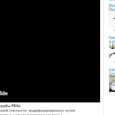
Мет
Реш
Кам
и г
Сфе
пол
трубы PEXс
сокой плотности, модифицированного путем