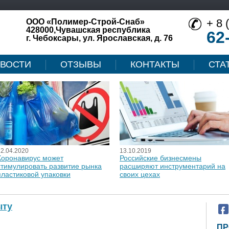
+ 8 
ООО «Полимер-Строй-Снаб»
428000,Чувашская республика
62
г. Чебоксары, ул. Ярославская, д. 76
ВОСТИ
ОТЗЫВЫ
КОНТАКТЫ
СТА
12.04.2020
13.10.2019
Коронавирус может
Российские бизнесмены
стимулировать развитие рынка
расширяют инструментарий на
пластиковой упаковки
своих цехах
ыту
ПР