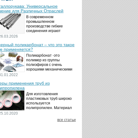
аллорукава: Универсальное
ение для Различных Отраслей
В современном
промышленном
производстве гибкие
соединения играют
ключевую роль в
26.03.2026
обеспечении надёжности и
ерный поликарбонат – что это такое
безопасности
де применяется?
технологических процессов.
Металлорукава
Поликарбонат -это
представляют собой
полимер из группы
универсальные...
полиэфиров с очень
хорошими механическими
свойствами.
31.01.2022
Термопластичный,
ры применения труб из
аморфный, с хорошей
ипропилена
ударной вязкостью и
высокой прозрачностью
Для изготовления
материал идеально
пластиковых труб широко
подходит для...
используется
полипропилен. Материал
является хорошим
25.10.2020
диэлектриком. Он
все статьи
невосприимчив к коррозии,
отличается стойкостью к
воздействию щелочей,
минеральных...