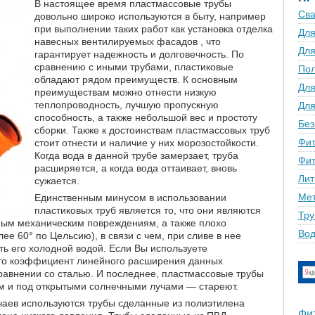
В настоящее время пластмассовые трубы
Сва
довольно широко используются в быту, например
при выполнении таких работ как установка отделка
Для
навесных вентилируемых фасадов , что
Для
гарантирует надежность и долговечность. По
сравнению с иными трубами, пластиковые
По
обладают рядом преимуществ. К основным
Для
преимуществам можно отнести низкую
теплопроводность, лучшую пропускную
Для
способность, а также небольшой вес и простоту
Без
сборки. Также к достоинствам пластмассовых труб
Фит
стоит отнести и наличие у них морозостойкости.
Когда вода в данной трубе замерзает, труба
Фит
расширяется, а когда вода оттаивает, вновь
Лит
сужается.
Мет
Единственным минусом в использовании
пластиковых труб является то, что они являются
Тру
ным механическим повреждениям, а также плохо
Вод
е 60° по Цельсию), в связи с чем, при сливе в нее
ть его холодной водой. Если Вы используете
что коэффициент линейного расширения данных
сравнении со сталью. И последнее, пластмассовые трубы
 и под открытыми солнечными лучами — стареют.
чаев используются трубы сделанные из полиэтилена
Фи