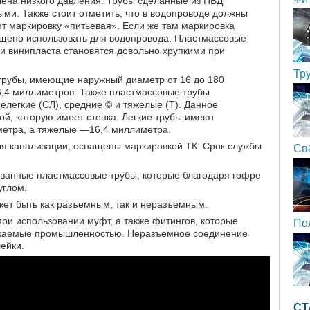
лена низкого давления. Трубы сделанные из ПВД
ми. Также стоит отметить, что в водопроводе должны
т маркировку «питьевая». Если же там маркировка
рещено использовать для водопровода. Пластмассовые
и винипласта становятся довольно хрупкими при
Тр
трубы, имеющие наружный диаметр от 16 до 180
6,4 миллиметров. Также пластмассовые трубы
елегкие (СЛ), средние © и тяжелые (Т). Данное
й, которую имеет стенка. Легкие трубы имеют
метра, а тяжелые —16,4 миллиметра.
я канализации, оснащены маркировкой ТК. Срок службы
Св
ванные пластмассовые трубы, которые благодаря гофре
углом.
ет быть как разъемным, так и неразъемным.
ри использовании муфт, а также фитингов, которые
По
каемые промышленностью. Неразъемное соединение
ейки.
СТ