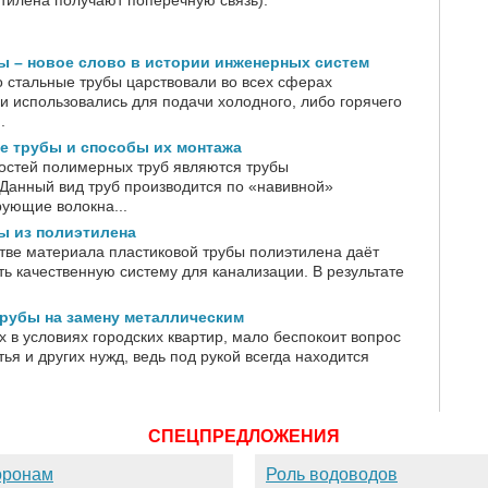
тилена получают поперечную связь).
ы – новое слово в истории инженерных систем
 стальные трубы царствовали во всех сферах
и использовались для подачи холодного, либо горячего
.
е трубы и способы их монтажа
остей полимерных труб являются трубы
 Данный вид труб производится по «навивной»
ующие волокна...
ы из полиэтилена
тве материала пластиковой трубы полиэтилена даёт
ь качественную систему для канализации. В результате
рубы на замену металлическим
в условиях городских квартир, мало беспокоит вопрос
ья и других нужд, ведь под рукой всегда находится
СПЕЦПРЕДЛОЖЕНИЯ
оронам
Роль водоводов