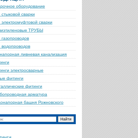
рочное оборудование
 стыковой сварки
 электромуфтовой сварки
лиэтиленовые ТРУБЫ
 газопроводов
 водопроводов
напорная ливневая канализация
инги
инги электросварные
ые фитинги
аллические фитинги
бопроводная арматура
онапорная башня Рожновского
тинги