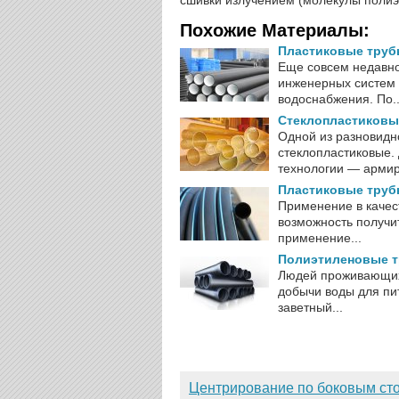
сшивки излучением (молекулы полиэ
Похожие Материалы:
Пластиковые труб
Еще совсем недавно
инженерных систем 
водоснабжения. По..
Стеклопластиковы
Одной из разновидн
стеклопластиковые.
технологии — армир
Пластиковые труб
Применение в качес
возможность получит
применение...
Полиэтиленовые т
Людей проживающих 
добычи воды для пит
заветный...
Центрирование по боковым ст