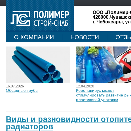
ООО «Полимер-
428000,Чувашск
г. Чебоксары, ул
О КОМПАНИИ
НОВОСТИ
ОТЗ
КАРТА САЙТА
16.07.2026
12.04.2020
Обсадные трубы
Коронавирус может
стимулировать развитие ры
пластиковой упаковки
Виды и разновидности отопит
радиаторов