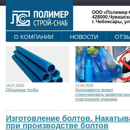
ООО «Полимер-
428000,Чувашск
г. Чебоксары, ул
О КОМПАНИИ
НОВОСТИ
ОТЗ
КАРТА САЙТА
16.07.2026
12.04.2020
Обсадные трубы
Коронавирус может
стимулировать развитие ры
пластиковой упаковки
Изготовление болтов. Накаты
при производстве болтов