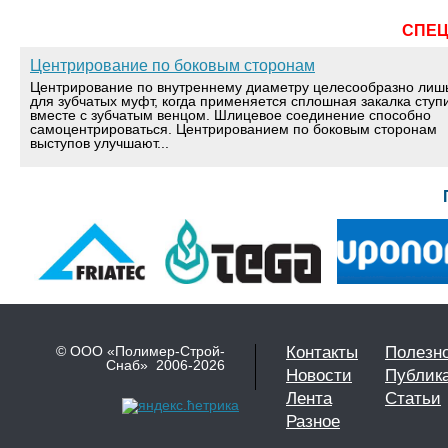
СПЕ
Центрирование по боковым сторонам
Центрирование по внутреннему диаметру целесообразно лиш
для зубчатых муфт, когда применяется сплошная закалка ступ
вместе с зубчатым венцом. Шлицевое соединение способно
самоцентрироваться. Центрированием по боковым сторонам
выступов улучшают...
© ООО «Полимер-Строй-
Контакты
Полезн
Снаб» 2006-2026
Новости
Публик
Лента
Статьи
Разное