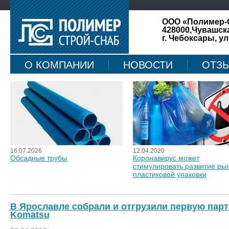
ООО «Полимер-
428000,Чувашск
г. Чебоксары, ул
О КОМПАНИИ
НОВОСТИ
ОТЗ
КАРТА САЙТА
16.07.2026
12.04.2020
Обсадные трубы
Коронавирус может
стимулировать развитие ры
пластиковой упаковки
В Ярославле собрали и отгрузили первую пар
Komatsu