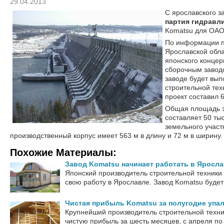
29.04.2013
С ярославского з
партия гидравл
Komatsu для ОАО
По информации п
Ярославской обла
японского концер
сборочным заводо
заводе будет вып
строительной тех
проект составил 
Общая площадь з
составляет 50 тыс
земельного участк
производственный корпус имеет 563 м в длину и 72 м в ширину.
Похожие Материалы:
Завод Komatsu начинает работать в Яросл
Японский производитель строительной техники
свою работу в Ярославле. Завод Komatsu будет п
Чистая прибыль Komatsu за полугодие упал
Крупнейший производитель строительной техни
чистую прибыль за шесть месяцев, с апреля по 