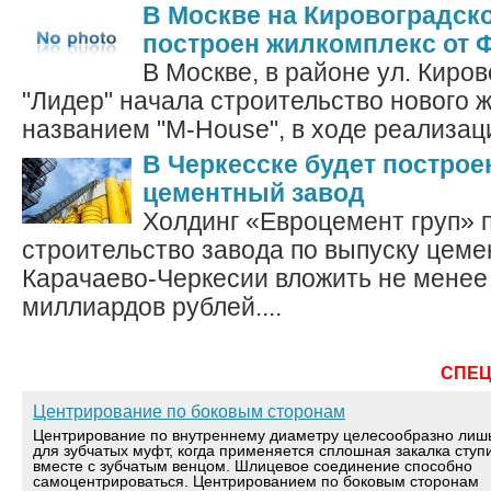
В Москве на Кировоградско
построен жилкомплекс от 
В Москве, в районе ул. Киро
"Лидер" начала строительство нового 
названием "M-House", в ходе реализаци
В Черкесске будет постро
цементный завод
Холдинг «Евроцемент груп» 
строительство завода по выпуску цеме
Карачаево-Черкесии вложить не менее
миллиардов рублей....
СПЕ
Центрирование по боковым сторонам
Центрирование по внутреннему диаметру целесообразно лиш
для зубчатых муфт, когда применяется сплошная закалка ступ
вместе с зубчатым венцом. Шлицевое соединение способно
самоцентрироваться. Центрированием по боковым сторонам