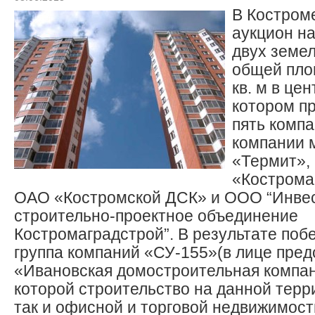
В Костром
аукцион на
двух земе
общей пло
кв. м в цен
котором п
пять комп
компании 
«Термит»
«Кострома
ОАО «Костромской ДСК» и ООО “Инве
строительно-проектное объединение
Костромаградстрой”. В результате поб
группа компаний «СУ-155»(в лице пре
«Ивановская домостроительная компан
которой строительство на данной терри
так и офисной и торговой недвижимост