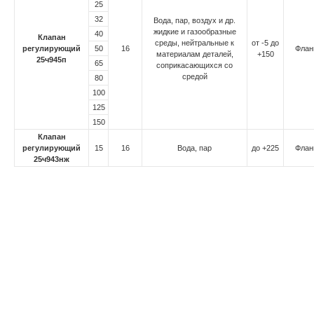
25
32
Вода, пар, воздух и др.
жидкие и газообразные
40
Клапан
среды, нейтральные к
от -5 до
регулирующий
50
16
Флан
материалам деталей,
+150
25ч945п
65
соприкасающихся со
средой
80
100
125
150
Клапан
регулирующий
15
16
Вода, пар
до +225
Флан
25ч943нж