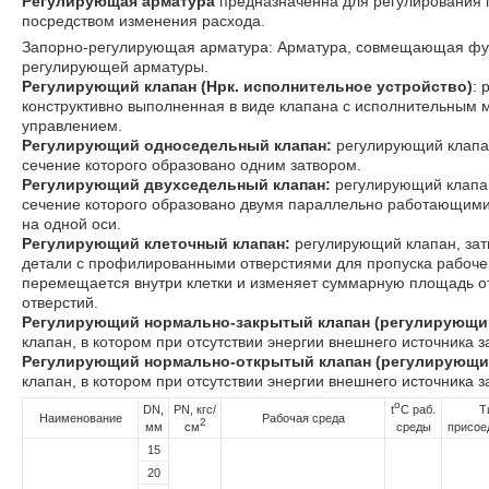
Регулирующая арматура
предназначенна для регулирования
посредством изменения расхода.
Запорно-регулирующая арматура: Арматура, совмещающая фу
регулирующей арматуры.
Регулирующий клапан (Нрк
. исполнительное устройство)
: 
конструктивно выполненная в виде клапана с исполнительным
управлением.
Регулирующий односедельный клапан:
регулирующий клапа
сечение которого образовано одним затвором.
Регулирующий двухседельный клапан:
регулирующий клапа
сечение которого образовано двумя параллельно работающим
на одной оси
.
Регулирующий клеточный клапан:
регулирующий клапан, зат
детали с профилированными отверстиями для пропуска рабоче
перемещается внутри клетки и изменяет суммарную площадь о
отверстий.
Регулирующий нормально-закрытый клапан (регулирующий
клапан, в котором при отсутствии энергии внешнего источника з
Регулирующий нормально-открытый клапан (регулирующи
клапан, в котором при отсутствии энергии внешнего источника з
o
DN,
PN, кгс/
t
C раб.
Т
Наименование
Рабочая среда
2
мм
см
среды
присое
15
20