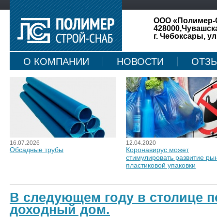
ООО «Полимер-
428000,Чувашск
г. Чебоксары, ул
О КОМПАНИИ
НОВОСТИ
ОТЗ
КАРТА САЙТА
16.07.2026
12.04.2020
Обсадные трубы
Коронавирус может
стимулировать развитие ры
пластиковой упаковки
В следующем году в столице 
доходный дом.