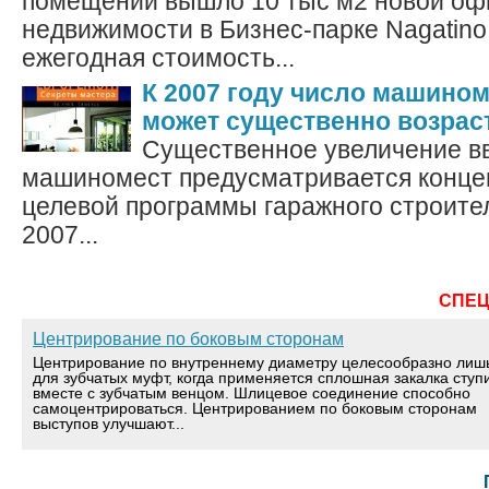
помещений вышло 10 тыс м2 новой оф
недвижимости в Бизнес-парке Nagatino
ежегодная стоимость...
К 2007 году число машином
может существенно возрас
Существенное увеличение в
машиномест предусматривается конце
целевой программы гаражного строител
2007...
СПЕ
Центрирование по боковым сторонам
Центрирование по внутреннему диаметру целесообразно лиш
для зубчатых муфт, когда применяется сплошная закалка ступ
вместе с зубчатым венцом. Шлицевое соединение способно
самоцентрироваться. Центрированием по боковым сторонам
выступов улучшают...