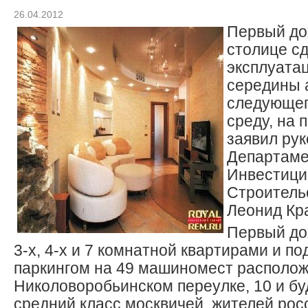
26.04.2012
Первый до
столице сд
эксплуата
середины 
следующего
среду, на
заявил ру
Департаме
Инвестици
Строитель
Леонид Кр
Первый до
3-х, 4-х и 7 комнатной квартирами и п
паркингом на 49 машиномест располож
Николоворобьинском переулке, 10 и бу
средний класс москвичей, жителей рос