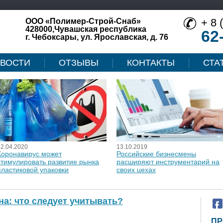
+ 8 
ООО «Полимер-Строй-Снаб»
428000,Чувашская республика
62
г. Чебоксары, ул. Ярославская, д. 76
ВОСТИ
ОТЗЫВЫ
КОНТАКТЫ
СТА
12.04.2020
13.10.2019
Коронавирус может
Российские бизнесмены
стимулировать развитие рынка
расширяют инструментарий на
пластиковой упаковки
своих цехах
на: что следует учитывать?
ПР