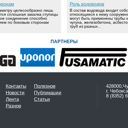
оронам
Роль водоводов
аметру целесообразно лишь
В состав водовода входит соб
ется сплошная закалка ступицы
относящиеся к нему сооружен
вое соединение способно
могут быть применены трубы и
ием по боковым сторонам
чугуна, железобетона, асбест
труб из разных...
ПАРТНЕРЫ
Контакты
Полезное
428000,Ч
г. Чебокс
Новости
Публикации
8 (8352) 6
Лента
Статьи
Разное