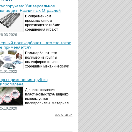
аллорукава: Универсальное
ение для Различных Отраслей
В современном
промышленном
производстве гибкие
соединения играют
ключевую роль в
26.03.2026
обеспечении надёжности и
ерный поликарбонат – что это такое
безопасности
де применяется?
технологических процессов.
Металлорукава
Поликарбонат -это
представляют собой
полимер из группы
универсальные...
полиэфиров с очень
хорошими механическими
свойствами.
31.01.2022
Термопластичный,
ры применения труб из
аморфный, с хорошей
ипропилена
ударной вязкостью и
высокой прозрачностью
Для изготовления
материал идеально
пластиковых труб широко
подходит для...
используется
полипропилен. Материал
является хорошим
25.10.2020
диэлектриком. Он
все статьи
невосприимчив к коррозии,
отличается стойкостью к
воздействию щелочей,
минеральных...