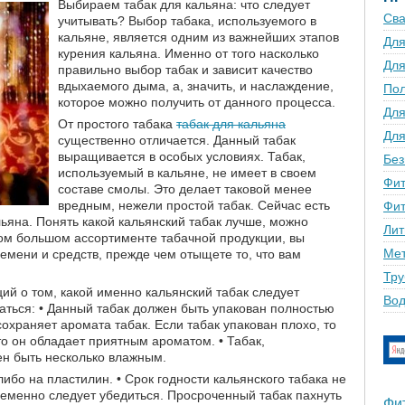
Выбираем табак для кальяна: что следует
Сва
учитывать? Выбор табака, используемого в
кальяне, является одним из важнейших этапов
Для
курения кальяна. Именно от того насколько
Для
правильно выбор табак и зависит качество
вдыхаемого дыма, а, значить, и наслаждение,
По
которое можно получить от данного процесса.
Для
От простого табака
табак для кальяна
Для
существенно отличается. Данный табак
выращивается в особых условиях. Табак,
Без
используемый в кальяне, не имеет в своем
Фит
составе смолы. Это делает таковой менее
вредным, нежели простой табак. Сейчас есть
Фит
ьяна. Понять какой кальянский табак лучше, можно
Лит
ком большом ассортименте табачной продукции, вы
Мет
емени и средств, прежде чем отыщете то, что вам
Тру
й о том, какой именно кальянский табак следует
Вод
заться: • Данный табак должен быть упакован полностью
охраняет аромата табак. Если табак упакован плохо, то
то он обладает приятным ароматом. • Табак,
н быть несколько влажным.
ибо на пластилин. • Срок годности кальянского табака не
ременно следует убедиться. Просроченный табак пахнуть
Фи