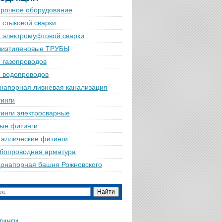
рочное оборудование
 стыковой сварки
 электромуфтовой сварки
лиэтиленовые ТРУБЫ
 газопроводов
 водопроводов
напорная ливневая канализация
инги
инги электросварные
ые фитинги
аллические фитинги
бопроводная арматура
онапорная башня Рожновского
тинги