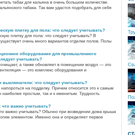
ретать табак для кальяна в очень большом количестве.
альянского табака. Так вам удастся подобрать для себя
скую плитку для пола: что следует учитывать?
Тр
кую плитку для пола: что следует учитывать? В
уществует очень много вариантов отделки полов. Полы
ционное оборудование для промышленного
следует учитывать?
 очищает, а также обновляет в помещении воздух — это
Св
вентиляция — это комплекс оборудования и
и выключатели: что следует учитывать?
 напороться на подделку. Причем относится это к самым
к наиболее простым, так и к именитым. Трудность
По
 что важно учитывать?
то важно учитывать? Обычно при возведении дома крыша
огим элементом. Именно она и определяет первое
СТ