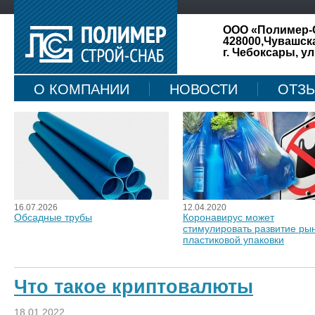
ООО «Полимер-
428000,Чувашск
г. Чебоксары, ул
О КОМПАНИИ
НОВОСТИ
ОТЗ
КАРТА САЙТА
16.07.2026
12.04.2020
Обсадные трубы
Коронавирус может
стимулировать развитие ры
пластиковой упаковки
Что такое криптовалюты
18.01.2022