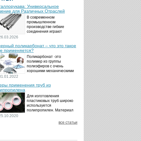
аллорукава: Универсальное
ение для Различных Отраслей
В современном
промышленном
производстве гибкие
соединения играют
ключевую роль в
26.03.2026
обеспечении надёжности и
ерный поликарбонат – что это такое
безопасности
де применяется?
технологических процессов.
Металлорукава
Поликарбонат -это
представляют собой
полимер из группы
универсальные...
полиэфиров с очень
хорошими механическими
свойствами.
31.01.2022
Термопластичный,
ры применения труб из
аморфный, с хорошей
ипропилена
ударной вязкостью и
высокой прозрачностью
Для изготовления
материал идеально
пластиковых труб широко
подходит для...
используется
полипропилен. Материал
является хорошим
25.10.2020
диэлектриком. Он
все статьи
невосприимчив к коррозии,
отличается стойкостью к
воздействию щелочей,
минеральных...