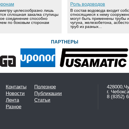
оронам
Роль водоводов
аметру целесообразно лишь
В состав водовода входит соб
ется сплошная закалка ступицы
относящиеся к нему сооружен
вое соединение способно
могут быть применены трубы и
ием по боковым сторонам
чугуна, железобетона, асбест
труб из разных...
ПАРТНЕРЫ
Контакты
Полезное
428000,Ч
г. Чебокс
Новости
Публикации
8 (8352) 6
Лента
Статьи
Разное