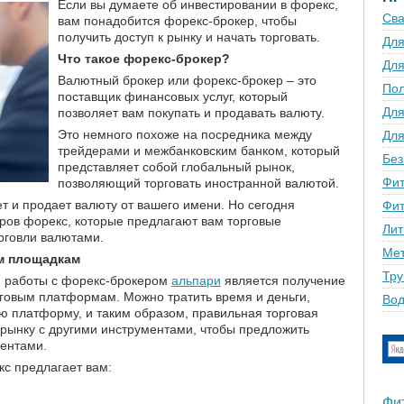
Если вы думаете об инвестировании в форекс,
Сва
вам понадобится форекс-брокер, чтобы
получить доступ к рынку и начать торговать.
Для
Что такое форекс-брокер?
Для
Валютный брокер или форекс-брокер – это
По
поставщик финансовых услуг, который
Для
позволяет вам покупать и продавать валюту.
Это немного похоже на посредника между
Для
трейдерами и межбанковским банком, который
Без
представляет собой глобальный рынок,
Фит
позволяющий торговать иностранной валютой.
т и продает валюту от вашего имени. Но сегодня
Фит
ров форекс, которые предлагают вам торговые
Лит
рговли валютами.
Мет
м площадкам
Тру
 работы с форекс-брокером
альпари
является получение
рговым платформам. Можно тратить время и деньги,
Вод
ую платформу, и таким образом, правильная торговая
 рынку с другими инструментами, чтобы предложить
ентами.
с предлагает вам:
Фи