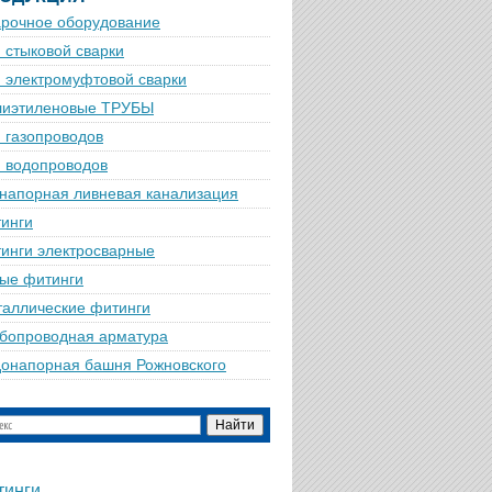
рочное оборудование
 стыковой сварки
 электромуфтовой сварки
лиэтиленовые ТРУБЫ
 газопроводов
 водопроводов
напорная ливневая канализация
инги
инги электросварные
ые фитинги
аллические фитинги
бопроводная арматура
онапорная башня Рожновского
тинги