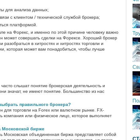
ты для анализа данных;
язи с клиентом / технической службой брокера;
аться платформой.
вле на Форекс, и именно по этой причине человеку важно
Тр
 он может совершать сделки на Форексе. Хороший брокер
и разобраться в хитростях и хитростях торговли и
ии, которая может вам понадобиться, чтобы лучше
Св
 часто слышат понятие брокерская деятельность и
они значат, не имеют понятие. Большинство из нас
По
 выбрать правильного брокера?
н для торговли на Forex или валютном рынке. FX-
ь компания или физическое лицо, которое выполняет
а Московской бирже
ь Московская объединенная биржа представляет собой
СТ