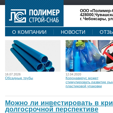
ООО «Полимер-
428000,Чувашск
г. Чебоксары, ул
О КОМПАНИИ
НОВОСТИ
ОТЗ
КАРТА САЙТА
16.07.2026
12.04.2020
Обсадные трубы
Коронавирус может
стимулировать развитие ры
пластиковой упаковки
Можно ли инвестировать в кр
долгосрочной перспективе