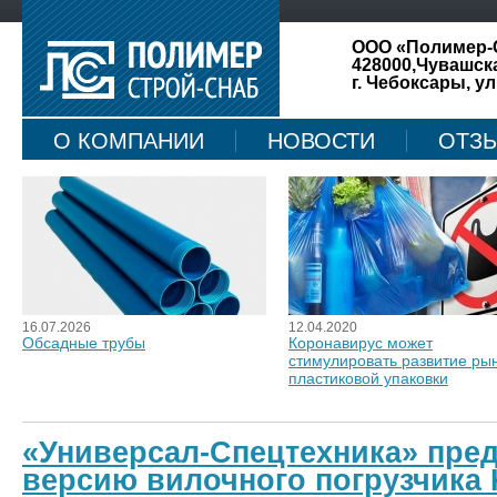
ООО «Полимер-
428000,Чувашск
г. Чебоксары, ул
О КОМПАНИИ
НОВОСТИ
ОТЗ
КАРТА САЙТА
16.07.2026
12.04.2020
Обсадные трубы
Коронавирус может
стимулировать развитие ры
пластиковой упаковки
«Универсал-Спецтехника» пре
версию вилочного погрузчика