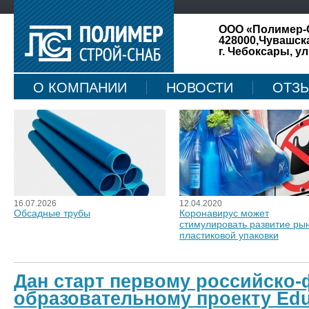
ООО «Полимер-
428000,Чувашск
г. Чебоксары, ул
О КОМПАНИИ
НОВОСТИ
ОТЗ
КАРТА САЙТА
16.07.2026
12.04.2020
Обсадные трубы
Коронавирус может
стимулировать развитие ры
пластиковой упаковки
Дан старт первому российско
образовательному проекту Edu