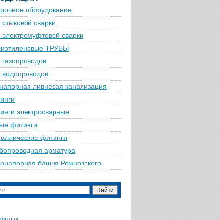
рочное оборудование
 стыковой сварки
 электромуфтовой сварки
лиэтиленовые ТРУБЫ
 газопроводов
 водопроводов
напорная ливневая канализация
инги
инги электросварные
ые фитинги
аллические фитинги
бопроводная арматура
онапорная башня Рожновского
тинги