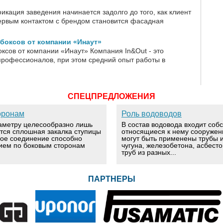
кация заведения начинается задолго до того, как клиент
Первым контактом с брендом становится фасадная
боксов от компании «Инаут»
ксов от компании «Инаут» Компания In&Out - это
профессионалов, при этом средний опыт работы в
СПЕЦПРЕДЛОЖЕНИЯ
оронам
Роль водоводов
аметру целесообразно лишь
В состав водовода входит соб
ется сплошная закалка ступицы
относящиеся к нему сооружен
вое соединение способно
могут быть применены трубы и
ием по боковым сторонам
чугуна, железобетона, асбест
труб из разных...
ПАРТНЕРЫ