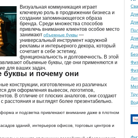
Сва
Визуальная коммуникация играет
ключевую роль в продвижении бизнеса и
Для
создании запоминающегося образа
Для
бренда. Среди множества способов
привлечь внимание клиентов особое место
По
занимают
—
объемные буквы
Для
универсальный инструмент наружной
рекламы и интерьерного декора, который
Для
сочетает в себе эстетику,
Без
функциональность и долговечность. В этой
отавливают объемные буквы, где они применяются и
Фит
ие для ваших задач.
Фит
 буквы и почему они
Лит
ые конструкции, изготовленные из различных
Мет
тся для оформления вывесок, логотипов,
Тру
нтов. В отличие от плоских аналогов, они создают
с расстояния и выглядят более презентабельно.
Вод
форма и подсветка привлекают внимание даже в плотном
асадов зданий, интерьеров офисов, торговых центров и
Фи