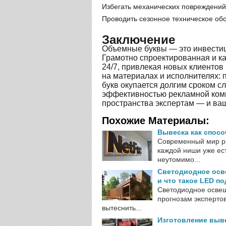
Избегать механических повреждений
Проводить сезонное техническое об
Заключение
Объемные буквы — это инвестиц
Грамотно спроектированная и ка
24/7, привлекая новых клиентов
на материалах и исполнителях:
букв окупается долгим сроком 
эффективностью рекламной ком
пространства экспертам — и ваш 
Похожие Материалы:
Вывеска как спос
Современный мир ра
каждой ниши уже ест
неутомимо...
Светодиодное осв
и что такое LED п
Светодиодное освещ
прогнозам эксперто
вытеснить...
Изготовление выве