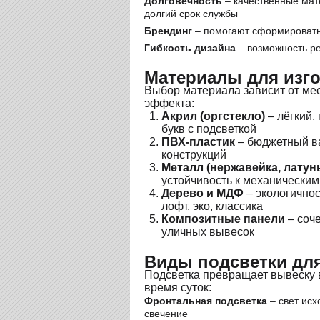
Долговечность
– качественные мат
долгий срок службы
Брендинг
– помогают сформировать
Гибкость дизайна
– возможность р
Материалы для изг
Выбор материала зависит от мес
эффекта:
Акрил (оргстекло)
– лёгкий,
букв с подсветкой
ПВХ-пластик
– бюджетный в
конструкций
Металл (нержавейка, латун
устойчивость к механически
Дерево и МДФ
– экологичнос
лофт, эко, классика
Композитные панели
– соч
уличных вывесок
Виды подсветки дл
Подсветка превращает вывеску 
время суток:
Фронтальная подсветка
– свет исх
свечение