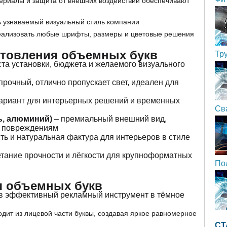
ериалы и защита от внешних воздействий обеспечивают
 узнаваемый визуальный стиль компании
еализовать любые шрифты, размеры и цветовые решения
отовления объемных букв
Тр
та установки, бюджета и желаемого визуального
 прочный, отлично пропускает свет, идеален для
ариант для интерьерных решений и временных
Св
ь, алюминий)
– премиальный внешний вид,
м повреждениям
ть и натуральная фактура для интерьеров в стиле
етание прочности и лёгкости для крупноформатных
По
я объемных букв
в эффективный рекламный инструмент в тёмное
одит из лицевой части буквы, создавая яркое равномерное
СТ