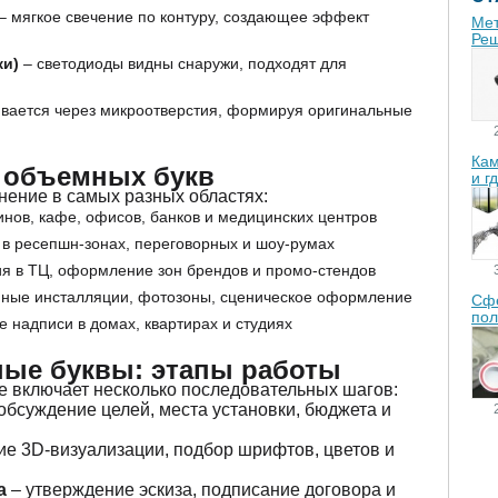
– мягкое свечение по контуру, создающее эффект
Мет
Реш
ки)
– светодиоды видны снаружи, подходят для
ивается через микроотверстия, формируя оригинальные
Кам
 объемных букв
и г
ение в самых разных областях:
инов, кафе, офисов, банков и медицинских центров
 в ресепшн-зонах, переговорных и шоу-румах
я в ТЦ, оформление зон брендов и промо-стендов
ные инсталляции, фотозоны, сценическое оформление
Сфе
пол
 надписи в домах, квартирах и студиях
ные буквы: этапы работы
 включает несколько последовательных шагов:
обсуждение целей, места установки, бюджета и
ие 3D-визуализации, подбор шрифтов, цветов и
а
– утверждение эскиза, подписание договора и