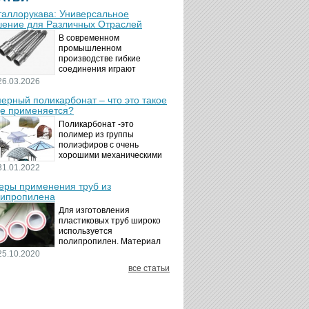
аллорукава: Универсальное
ение для Различных Отраслей
В современном
промышленном
производстве гибкие
соединения играют
ключевую роль в
26.03.2026
обеспечении надёжности и
ерный поликарбонат – что это такое
безопасности
де применяется?
технологических процессов.
Металлорукава
Поликарбонат -это
представляют собой
полимер из группы
универсальные...
полиэфиров с очень
хорошими механическими
свойствами.
31.01.2022
Термопластичный,
ры применения труб из
аморфный, с хорошей
ипропилена
ударной вязкостью и
высокой прозрачностью
Для изготовления
материал идеально
пластиковых труб широко
подходит для...
используется
полипропилен. Материал
является хорошим
25.10.2020
диэлектриком. Он
все статьи
невосприимчив к коррозии,
отличается стойкостью к
воздействию щелочей,
минеральных...