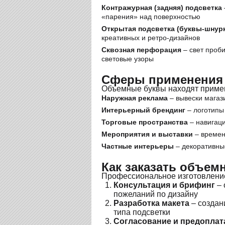
Контражурная (задняя) подсветка
«парения» над поверхностью
Открытая подсветка (буквы-шнур
креативных и ретро-дизайнов
Сквозная перфорация
– свет проб
световые узоры
Сферы применения
Объемные буквы находят примен
Наружная реклама
– вывески магаз
Интерьерный брендинг
– логотипы
Торговые пространства
– навигаци
Мероприятия и выставки
– времен
Частные интерьеры
– декоративные
Как заказать объем
Профессиональное изготовление
Консультация и брифинг
– 
пожеланий по дизайну
Разработка макета
– создан
типа подсветки
Согласование и предоплат