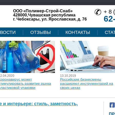
+ 8 
ООО «Полимер-Строй-Снаб»
428000,Чувашская республика
62
г. Чебоксары, ул. Ярославская, д. 76
ВОСТИ
ОТЗЫВЫ
КОНТАКТЫ
СТА
12.04.2020
13.10.2019
Коронавирус может
Российские бизнесмены
стимулировать развитие рынка
расширяют инструментарий на
пластиковой упаковки
своих цехах
и интерьере: стиль, заметность,
ПР