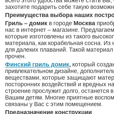
всего этого удобства можете стать Вы,
захотите подарить себе такую возможн
Преимущества выбора наших постр
Гриль – домик
в городе
Москва
приобр
нас в интернет – магазине. Предлагаем
которые изготовлены из такого высоко
материала, как корабельная сосна. Из 
для далеких плаваний. Такой материал
прочен.
Ф
инский гриль домик
,
который созда
привлекательном дизайне, дополнител
веществами, которые защищают матер
посторонних воздействий и вредных н
строение прослужит долго, останется 
Вашим детям. Многие приятные воспом
связаны у Вас с этим помещением.
Предназначение конструкции