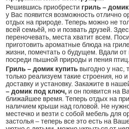
Решившись приобрести
гриль – домик
у Вас появится возможность отлично о
отдых на природе. Теперь можно не то
всей семьёй, но и позвать друзей. Зде
переночевать, места хватит всем. Поси
приготовить ароматные блюда на гриле
жизни, помечтать о будущем. Вдали от 
посреди пышной природы и пения птиц
Гриль – домик купить
выгодно у нас, 
только реализуем такие строения, но 
доставку и установку. Закажите в наш
– домик под ключ,
и он появится на В
ближайшее время. Теперь отдых на п
наличием крыши над головой. Не нужн
местечко и везти с собой мебель для о
застолья – теперь все это есть на Ваш
уютно с детьми, можно укрыться от не