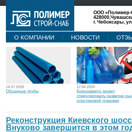
ООО «Полимер-
428000,Чувашск
г. Чебоксары, ул
О КОМПАНИИ
НОВОСТИ
ОТЗ
КАРТА САЙТА
16.07.2026
12.04.2020
Обсадные трубы
Коронавирус может
стимулировать развитие ры
пластиковой упаковки
Реконструкция Киевского шосс
Внуково завершится в этом го