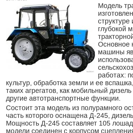
Модель тр
изготовлен
структуре 
глубокой 
тракторно
Основное 
машины яв
использов
сельскохо
работах: 
культур, обработка земли и ее вспашк
таких агрегатов, как мобильный дизель 
другие автотранспортные функции.
Состоит эта модель из полурамного ос
часть которого оснащена Д-245, дизе
Мощность Д-245 составляет 105 лошад
модели соединен с корпусом сцеплени