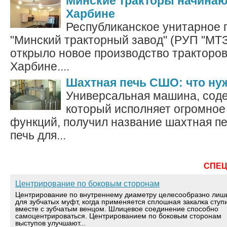
Минские тракторы начинаю
Харбине
Республиканское унитарное 
"Минский тракторный завод" (РУП "МТЗ
открыло новое производство тракторов
Харбине....
Шахтная печь СШО: что ну
Универсальная машина, сод
который исполняет огромное
функций, получил название шахтная печ
печь для...
СПЕ
Центрирование по боковым сторонам
Центрирование по внутреннему диаметру целесообразно лиш
для зубчатых муфт, когда применяется сплошная закалка ступ
вместе с зубчатым венцом. Шлицевое соединение способно
самоцентрироваться. Центрированием по боковым сторонам
выступов улучшают...