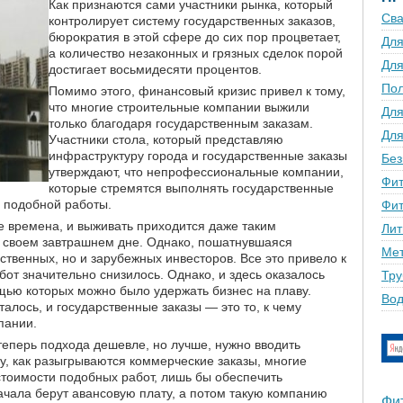
Как признаются сами участники рынка, который
Сва
контролирует систему государственных заказов,
бюрократия в этой сфере до сих пор процветает,
Для
а количество незаконных и грязных сделок порой
Для
достигает восьмидесяти процентов.
По
Помимо этого, финансовый кризис привел к тому,
что многие строительные компании выжили
Для
только благодаря государственным заказам.
Для
Участники стола, который представляю
инфраструктуру города и государственные заказы
Без
утверждают, что непрофессиональные компании,
Фит
которые стремятся выполнять государственные
е подобной работы.
Фит
е времена, и выживать приходится даже таким
Лит
 своем завтрашнем дне. Однако, пошатнувшаяся
Мет
ственных, но и зарубежных инвесторов. Все это привело к
бот значительно снизилось. Однако, и здесь оказалось
Тру
щью которых можно было удержать бизнес на плаву.
Вод
алось, и государственные заказы — это то, к чему
пании.
теперь подхода дешевле, но лучше, нужно вводить
у, как разыгрываются коммерческие заказы, многие
тоимости подобных работ, лишь бы обеспечить
ачала берут авансовую плату, а потом такую компанию
Фи