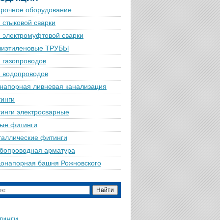
рочное оборудование
 стыковой сварки
 электромуфтовой сварки
лиэтиленовые ТРУБЫ
 газопроводов
 водопроводов
напорная ливневая канализация
инги
инги электросварные
ые фитинги
аллические фитинги
бопроводная арматура
онапорная башня Рожновского
тинги