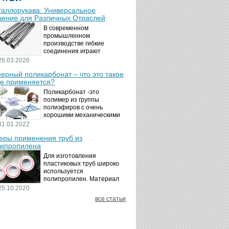
аллорукава: Универсальное
ение для Различных Отраслей
В современном
промышленном
производстве гибкие
соединения играют
ключевую роль в
26.03.2026
обеспечении надёжности и
ерный поликарбонат – что это такое
безопасности
де применяется?
технологических процессов.
Металлорукава
Поликарбонат -это
представляют собой
полимер из группы
универсальные...
полиэфиров с очень
хорошими механическими
свойствами.
31.01.2022
Термопластичный,
ры применения труб из
аморфный, с хорошей
ипропилена
ударной вязкостью и
высокой прозрачностью
Для изготовления
материал идеально
пластиковых труб широко
подходит для...
используется
полипропилен. Материал
является хорошим
25.10.2020
диэлектриком. Он
все статьи
невосприимчив к коррозии,
отличается стойкостью к
воздействию щелочей,
минеральных...