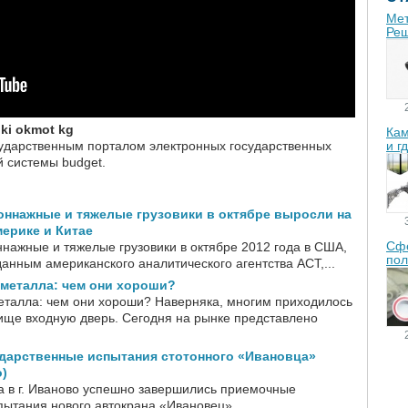
Мет
Реш
ki okmot kg
Кам
сударственным порталом электронных государственных
и г
й системы budget.
оннажные и тяжелые грузовики в октябре выросли на
ерике и Китае
Сфе
ннажные и тяжелые грузовики в октябре 2012 года в США,
пол
данным американского аналитического агентства ACT,...
 металла: чем они хороши?
еталла: чем они хороши? Наверняка, многим приходилось
лище входную дверь. Сегодня на рынке представлено
дарственные испытания стотонного «Ивановца»
о)
да в г. Иваново успешно завершились приемочные
пытания нового автокрана «Ивановец»