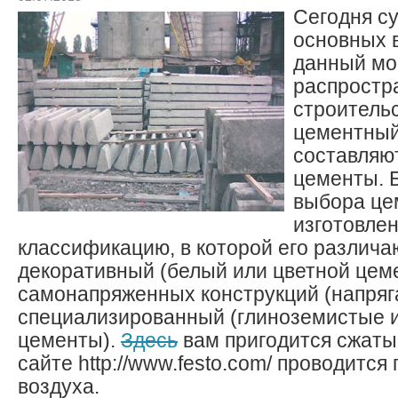
Сегодня с
основных 
данный м
распростр
строительс
цементный
составляю
цементы. 
выбора це
изготовле
классификацию, в которой его различа
декоративный (белый или цветной цеме
самонапряженных конструкций (напряг
специализированный (глиноземистые 
цементы).
Здесь
вам пригодится сжатый
сайте http://www.festo.com/ проводится
воздуха.