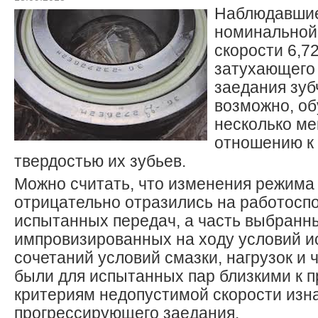
Наблюдавшие
номинальной
скорости 6,7
затухающего
заедания зуб
возможно, о
несколько ме
отношению к 
твердостью их зубьев.
Можно считать, что изменения режима
отрицательно отразились на работосп
испытанных передач, а часть выбранн
импровизированных на ходу условий исп
сочетаний условий смазки, нагрузок и 
были для испытанных пар близкими к 
критериям недопустимой скорости изн
прогрессирующего заедания.