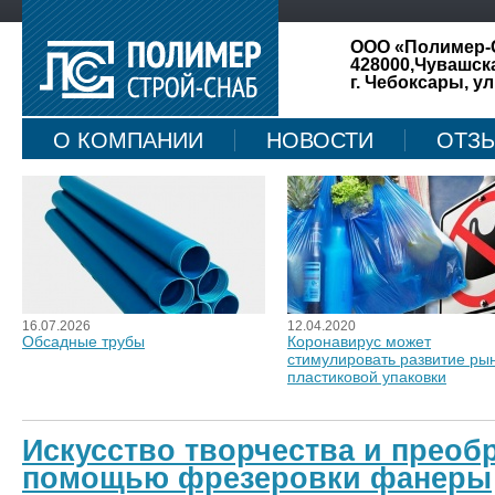
ООО «Полимер-
428000,Чувашск
г. Чебоксары, ул
О КОМПАНИИ
НОВОСТИ
ОТЗ
КАРТА САЙТА
16.07.2026
12.04.2020
Обсадные трубы
Коронавирус может
стимулировать развитие ры
пластиковой упаковки
Искусство творчества и преоб
помощью фрезеровки фанеры