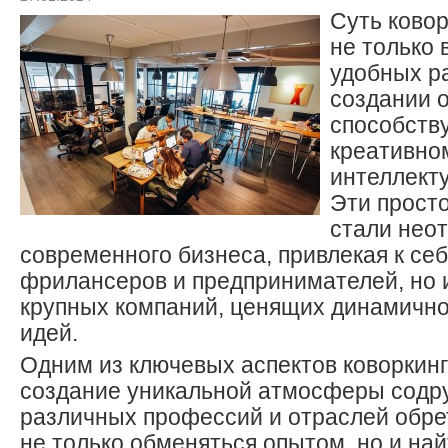
Суть ковор
не только 
удобных ра
создании 
способств
креативном
интеллект
Эти прост
стали нео
современного бизнеса, привлекая к себ
фрилансеров и предпринимателей, но 
крупных компаний, ценящих динамично
идей.
Одним из ключевых аспектов коворкинг
создание уникальной атмосферы содр
различных профессий и отраслей обр
не только обменяться опытом, но и на