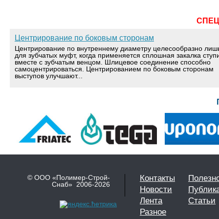
СПЕ
Центрирование по боковым сторонам
Центрирование по внутреннему диаметру целесообразно лиш
для зубчатых муфт, когда применяется сплошная закалка ступ
вместе с зубчатым венцом. Шлицевое соединение способно
самоцентрироваться. Центрированием по боковым сторонам
выступов улучшают...
© ООО «Полимер-Строй-
Контакты
Полезн
Снаб» 2006-2026
Новости
Публик
Лента
Статьи
Разное