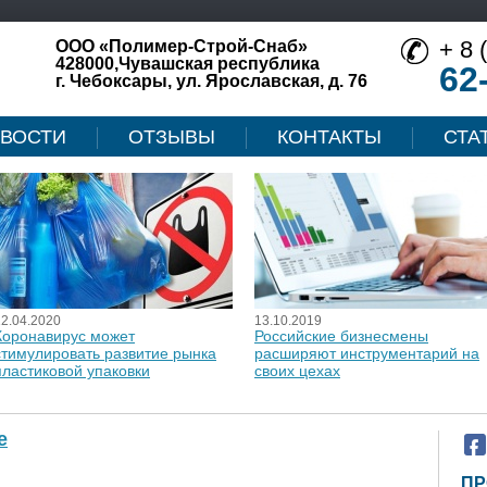
+ 8 
ООО «Полимер-Строй-Снаб»
428000,Чувашская республика
62
г. Чебоксары, ул. Ярославская, д. 76
ВОСТИ
ОТЗЫВЫ
КОНТАКТЫ
СТА
12.04.2020
13.10.2019
Коронавирус может
Российские бизнесмены
стимулировать развитие рынка
расширяют инструментарий на
пластиковой упаковки
своих цехах
е
ПР