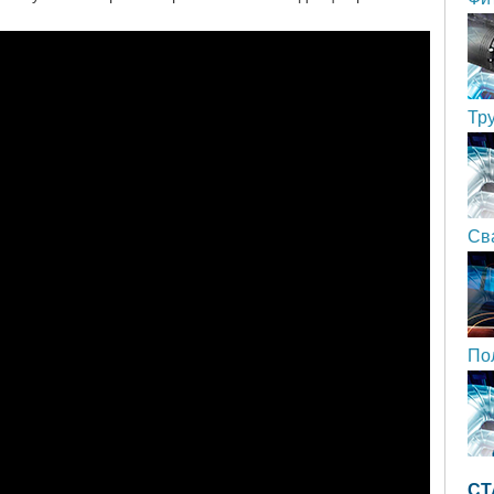
Тр
Св
По
СТ