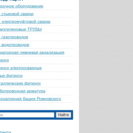
рочное оборудование
 стыковой сварки
 электромуфтовой сварки
лиэтиленовые ТРУБЫ
 газопроводов
 водопроводов
напорная ливневая канализация
инги
инги электросварные
ые фитинги
аллические фитинги
бопроводная арматура
онапорная башня Рожновского
тинги