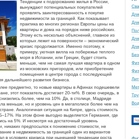
Тенденции к подорожанию жилья в России,
Сва
вынуждают потенциальных покупателей
проявлять заинтересованность к покупке
Для
недвижимости за границей. Как показывает
Для
практика во многих регионах Европы цены на
квартиры и дома на порядок ниже российских.
По
Этому есть несколько объяснений, главное из
Для
которых лежит на поверхности – экономический
кризис продолжается. Именно поэтому, к
Для
примеру, уютная вилла на побережье теплого
Без
моря в Испании, или Греции, будет стоить
Фит
меньше, чем не самая лучшая квартира в одном
из московских пригородов, или приобретение
Фит
помещения в центре города с последующей
Лит
ля дальнейшего развития бизнеса.
Мет
олее предметно, то новые квартиры в Афинах подешевели
ане, этот показатель достигает 20-ти%. В свою очередь, в
Тру
снизились более, чем на 10%. Да, в столице, Мадриде
Вод
ала меньше, но и уровень цен в мегаполисе более чем на
стране. Аналогичная ситуация на Кипре, здесь стоимость
15–17%. На этом фоне выгодно выделяется Германия, где
ись на 5%. И несмотря на достаточный уровень
, никаких предпосылок к понижению стоимости, не
вание в недвижимость за границей один из вариантов
ал в условиях кризиса при нынешней тенденции роста
Фи