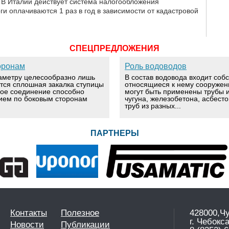
 В Италии действует система налогообложения
и оплачиваются 1 раз в год в зависимости от кадастровой
СПЕЦПРЕДЛОЖЕНИЯ
оронам
Роль водоводов
аметру целесообразно лишь
В состав водовода входит соб
ется сплошная закалка ступицы
относящиеся к нему сооружен
вое соединение способно
могут быть применены трубы и
ием по боковым сторонам
чугуна, железобетона, асбест
труб из разных...
ПАРТНЕРЫ
Контакты
Полезное
428000,Ч
г. Чебокс
Новости
Публикации