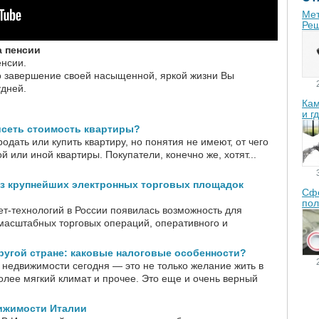
Мет
Реш
а пенсии
енсии.
о завершение своей насыщенной, яркой жизни Вы
удней.
Кам
и г
исеть стоимость квартиры?
одать или купить квартиру, но понятия не имеют, от чего
й или иной квартиры. Покупатели, конечно же, хотят...
из крупнейших электронных торговых площадок
Сфе
пол
ет-технологий в России появилась возможность для
асштабных торговых операций, оперативного и
ругой стране: каковые налоговые особенности?
 недвижимости сегодня — это не только желание жить в
более мягкий климат и прочее. Это еще и очень верный
ижимости Италии