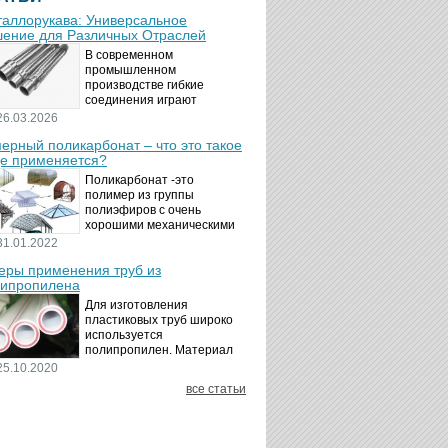
аллорукава: Универсальное
ение для Различных Отраслей
В современном
промышленном
производстве гибкие
соединения играют
ключевую роль в
26.03.2026
обеспечении надёжности и
ерный поликарбонат – что это такое
безопасности
де применяется?
технологических процессов.
Металлорукава
Поликарбонат -это
представляют собой
полимер из группы
универсальные...
полиэфиров с очень
хорошими механическими
свойствами.
31.01.2022
Термопластичный,
ры применения труб из
аморфный, с хорошей
ипропилена
ударной вязкостью и
высокой прозрачностью
Для изготовления
материал идеально
пластиковых труб широко
подходит для...
используется
полипропилен. Материал
является хорошим
25.10.2020
диэлектриком. Он
все статьи
невосприимчив к коррозии,
отличается стойкостью к
воздействию щелочей,
минеральных...