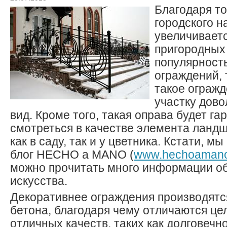
Благодаря то
городского н
увеличивает
пригородных 
популярност
ограждений, 
такое огражд
участку дов
вид. Кроме того, такая оправа будет г
смотреться в качестве элемента ланд
как в саду, так и у цветника. Кстати, 
блог HECHO a MANO (
www.hechoamano
можно прочитать много информации о
искусства.
Декоративнее ограждения производятс
бетона, благодаря чему отличаются ц
отличных качеств, таких как долговечн