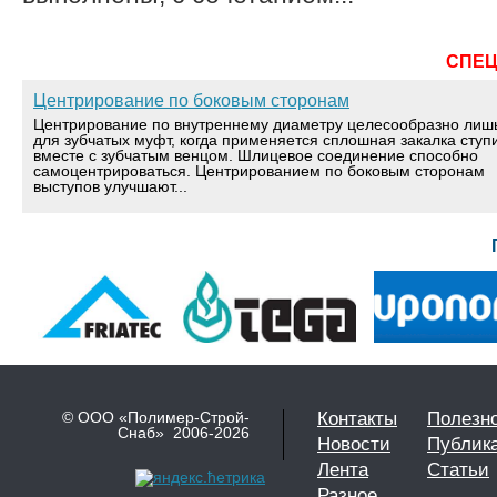
СПЕ
Центрирование по боковым сторонам
Центрирование по внутреннему диаметру целесообразно лиш
для зубчатых муфт, когда применяется сплошная закалка ступ
вместе с зубчатым венцом. Шлицевое соединение способно
самоцентрироваться. Центрированием по боковым сторонам
выступов улучшают...
© ООО «Полимер-Строй-
Контакты
Полезн
Снаб» 2006-2026
Новости
Публик
Лента
Статьи
Разное