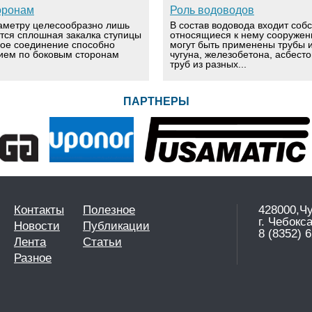
оронам
Роль водоводов
аметру целесообразно лишь
В состав водовода входит соб
ется сплошная закалка ступицы
относящиеся к нему сооружен
вое соединение способно
могут быть применены трубы и
ием по боковым сторонам
чугуна, железобетона, асбест
труб из разных...
ПАРТНЕРЫ
Контакты
Полезное
428000,Ч
г. Чебокс
Новости
Публикации
8 (8352) 6
Лента
Статьи
Разное