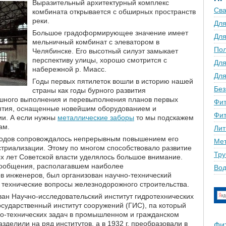
Выразительный архитектурный комплекс
Сва
комбината открывается с обширных пространств
реки.
Для
Большое градоформирующее значение имеет
Для
мельничный комбинат с элеватором в
По
Челябинске. Его высотный силуэт замыкает
перспективу улицы, хорошо смотрится с
Для
набережной р. Миасс.
Для
Годы первых пятилеток вошли в историю нашей
Без
страны как годы бурного развития
ешного выполнения и перевыполнения планов первых
Фит
иятия, оснащенные новейшим оборудованием и
Фит
ии. А если нужны
металлические заборы
то мы подскажем
ам.
Лит
годов сопровождалось непрерывным повышением его
Мет
стриализации. Этому по многом способствовало развитие
Тру
ых лет Советской власти уделялось большое внимание.
 сообщения, располагавшем наиболее
Вод
 инженеров, был организован научно-технический
 технические вопросы железнодорожного строительства.
ован Научно-исследовательский институт гидротехнических
Государственный институт сооружений (ГИС), па который
о-технических задач в промышленном и гражданском
делили на ряд институтов, а в 1932 г. преобразовали в
Фи