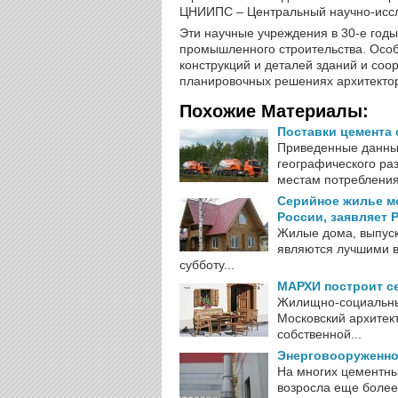
ЦНИИПС – Центральный научно-иссл
Эти научные учреждения в 30-е год
промышленного строительства. Особ
конструкций и деталей зданий и соо
планировочных решениях архитекто
Похожие Материалы:
Поставки цемента 
Приведенные данны
географического ра
местам потребления.
Серийное жилье м
России, заявляет 
Жилые дома, выпус
являются лучшими в
субботу...
МАРХИ построит с
Жилищно-социальны
Московский архитект
собственной...
Энерговооруженно
На многих цементны
возросла еще более