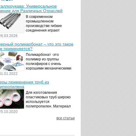
аллорукава: Универсальное
ение для Различных Отраслей
В современном
промышленном
производстве гибкие
соединения играют
ключевую роль в
26.03.2026
обеспечении надёжности и
ерный поликарбонат – что это такое
безопасности
де применяется?
технологических процессов.
Металлорукава
Поликарбонат -это
представляют собой
полимер из группы
универсальные...
полиэфиров с очень
хорошими механическими
свойствами.
31.01.2022
Термопластичный,
ры применения труб из
аморфный, с хорошей
ипропилена
ударной вязкостью и
высокой прозрачностью
Для изготовления
материал идеально
пластиковых труб широко
подходит для...
используется
полипропилен. Материал
является хорошим
25.10.2020
диэлектриком. Он
все статьи
невосприимчив к коррозии,
отличается стойкостью к
воздействию щелочей,
минеральных...