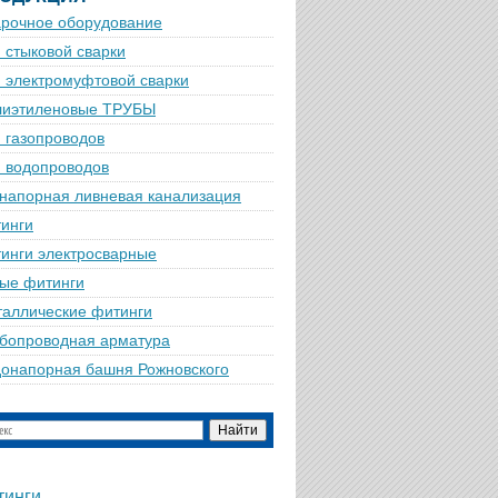
рочное оборудование
 стыковой сварки
 электромуфтовой сварки
лиэтиленовые ТРУБЫ
 газопроводов
 водопроводов
напорная ливневая канализация
инги
инги электросварные
ые фитинги
аллические фитинги
бопроводная арматура
онапорная башня Рожновского
тинги