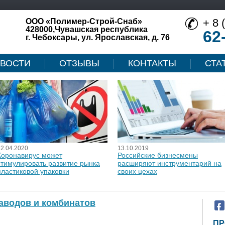
+ 8 
ООО «Полимер-Строй-Снаб»
428000,Чувашская республика
62
г. Чебоксары, ул. Ярославская, д. 76
ВОСТИ
ОТЗЫВЫ
КОНТАКТЫ
СТА
12.04.2020
13.10.2019
Коронавирус может
Российские бизнесмены
стимулировать развитие рынка
расширяют инструментарий на
пластиковой упаковки
своих цехах
аводов и комбинатов
ПР