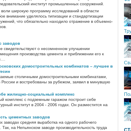
едовательский институт промышленных сооружений.
ы воли широкую программу исследований в области
ое внимание уделялось типизации и стандартизации
ружений, что обязательно находило отражение в объемно-
ров.
Тр
с заводов
е свидетельствуют о несомненном улучшении
змещения производства цемента и приближении его к
...
Св
осковских домостроительных комбинатов – лучшее в
Ресин
каемые столичными домостроительными комбинатами,
 России и востребованы за рубежом, заявил в минувшую
ебе жилищно-социальный комплекс
По
й комплекс с подземным гаражом построит себе
урный институт в 2004 - 2006 годах. Он разместится на
сть цементных заводов
х заводах средняя выработка на одного рабочего
. Так, на Непьянском заводе производительность труда
СТ