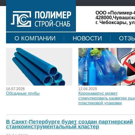
ООО «Полимер-
428000,Чувашск
г. Чебоксары, ул
О КОМПАНИИ
НОВОСТИ
ОТЗ
КАРТА САЙТА
16.07.2026
12.04.2020
Обсадные трубы
Коронавирус может
стимулировать развитие ры
пластиковой упаковки
В Санкт-Петербурге будет создан партнерский
станкоинструментальный кластер