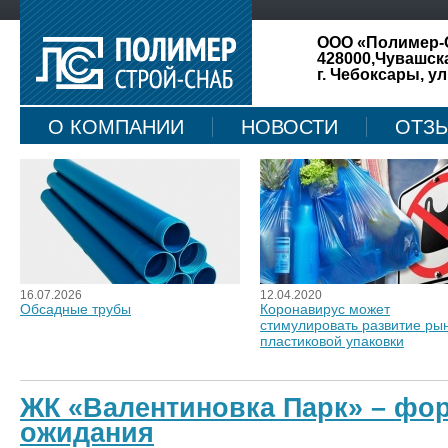
ООО «Полимер-
428000,Чувашск
г. Чебоксары, ул
О КОМПАНИИ
НОВОСТИ
ОТЗ
КАРТА САЙТА
16.07.2026
12.04.2020
Обсадные трубы
Коронавирус может
стимулировать развитие ры
пластиковой упаковки
ЖК «Валентиновка Парк» – фо
ожидания