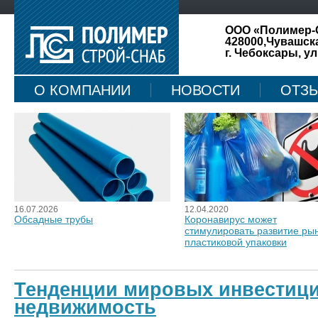
ООО «Полимер-
428000,Чувашск
г. Чебоксары, ул
О КОМПАНИИ
НОВОСТИ
ОТЗ
КАРТА САЙТА
16.07.2026
12.04.2020
Обсадные трубы
Коронавирус может
стимулировать развитие ры
пластиковой упаковки
Тенденции мировых инвестици
недвижимость