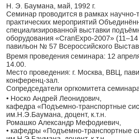
Н. Э. Баумана, май, 1992 г.
Семинар проводится в рамках научно-
практических мероприятий Объединён
специализированной выставки подъём
оборудования «CranExpo-2007» (11–14 
павильон № 57 Всероссийского Выстав
Время проведения семинара: 12 апреля
14.00.
Место проведения: г. Москва, ВВЦ, пав
конференц-зал.
Сопредседатели оргкомитета семинара
• Носко Андрей Леонидович,
кафедра «Подъемно-транспортные си
им.Н.Э.Баумана, доцент, к.т.н.
Ромашко Александр Мефодиевич,
• кафедры «Подъемно-транспортные 
им.Н.Э.Баумана, доцент, к.т.н.