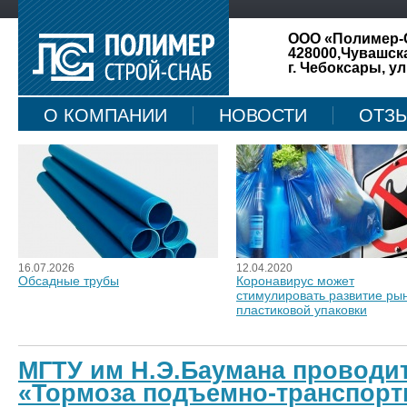
ООО «Полимер-
428000,Чувашск
г. Чебоксары, ул
О КОМПАНИИ
НОВОСТИ
ОТЗ
КАРТА САЙТА
16.07.2026
12.04.2020
Обсадные трубы
Коронавирус может
стимулировать развитие ры
пластиковой упаковки
МГТУ им Н.Э.Баумана проводи
«Тормоза подъемно-транспор