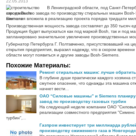
22.05.2013
В Ленинградской области, под Санкт-Петер
строительство завода по производству стиральных машин Bosh
компания вложила в реализацию проекта порядка тридцати мил
Производственная мощность завода составляет до 350 тысяч ед
Продукция будет выпускаться как под маркой Bosh, так и под м
запланировано значительное увеличение производственных мо
Губернатор Петербурга Г. Полтавченко, присутствовавший на ц
открытия предприятия, выразил надежду, что в скором времени
области могут появиться и другие заводы Bosh-Siemens.
Похожие Материалы:
Ремонт стиральных машин: лучше обратить
В глубине души практически каждого хозяина 
смутное опасение, что однажды эта машина отк
начнет вести...
ОАО “Силовые машины” и Siemens планиру
завод по производству газовых турбин
На следующей неделе компании ОАО "Силовые
реализации совместного предприятия "Сименс 
турбин",...
Газпром инвестирует три миллиарда рублей
производству сжиженного газа в Новгород