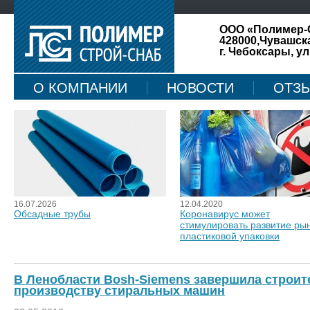
ООО «Полимер-
428000,Чувашск
г. Чебоксары, ул
О КОМПАНИИ
НОВОСТИ
ОТЗ
КАРТА САЙТА
16.07.2026
12.04.2020
Обсадные трубы
Коронавирус может
стимулировать развитие ры
пластиковой упаковки
В Ленобласти Bosh-Siemens завершила строит
производству стиральных машин