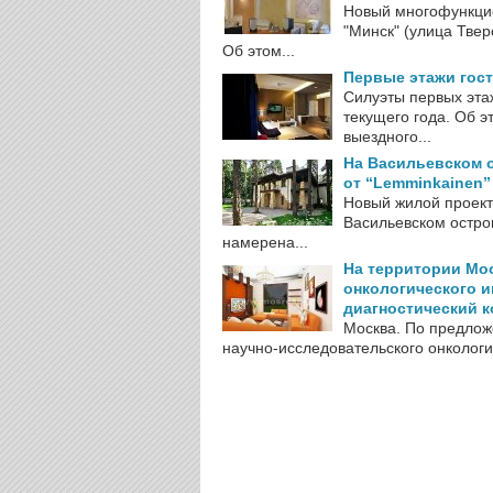
Новый многофункцио
"Минск" (улица Твер
Об этом...
Первые этажи гост
Силуэты первых эта
текущего года. Об э
выездного...
На Васильевском о
от “Lemminkainen”
Новый жилой проект
Васильевском остро
намерена...
На территории Мо
онкологического ин
диагностический к
Москва. По предлож
научно-исследовательского онкологи