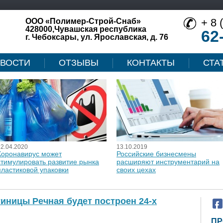
+ 8 
ООО «Полимер-Строй-Снаб»
428000,Чувашская республика
62
г. Чебоксары, ул. Ярославская, д. 76
ВОСТИ
ОТЗЫВЫ
КОНТАКТЫ
СТА
12.04.2020
13.10.2019
Коронавирус может
Российские бизнесмены
стимулировать развитие рынка
расширяют инструментарий на
пластиковой упаковки
своих цехах
тиницы Речная будет построен 24-х
ПР