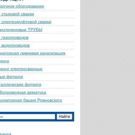
рочное оборудование
 стыковой сварки
 электромуфтовой сварки
лиэтиленовые ТРУБЫ
 газопроводов
 водопроводов
напорная ливневая канализация
инги
инги электросварные
ые фитинги
аллические фитинги
бопроводная арматура
онапорная башня Рожновского
тинги