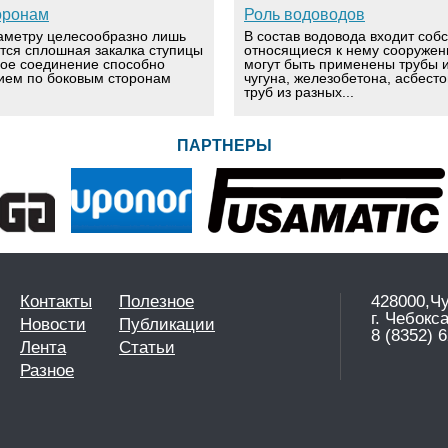
оронам
Роль водоводов
аметру целесообразно лишь
В состав водовода входит соб
ется сплошная закалка ступицы
относящиеся к нему сооружен
вое соединение способно
могут быть применены трубы и
ием по боковым сторонам
чугуна, железобетона, асбест
труб из разных...
ПАРТНЕРЫ
Контакты
Полезное
428000,Ч
г. Чебокс
Новости
Публикации
8 (8352) 6
Лента
Статьи
Разное