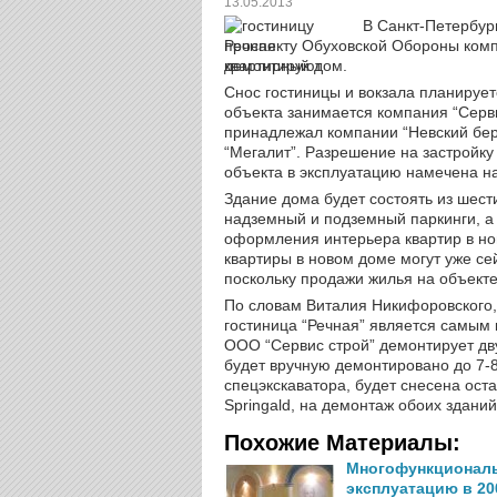
13.05.2013
В Санкт-Петербург
проспекту Обуховской Обороны комп
квартирный дом.
Снос гостиницы и вокзала планирует
объекта занимается компания “Серви
принадлежал компании “Невский бере
“Мегалит”.
Разрешение на застройку 
объекта в эксплуатацию намечена на 
Здание дома будет состоять из шести
надземный и подземный паркинги, а
оформления интерьера квартир в н
квартиры в новом доме могут уже с
поскольку продажи жилья на объекте
По словам Виталия Никифоровского, 
гостиница “Речная” является самым
ООО “Сервис строй” демонтирует дв
будет вручную демонтировано до 7-8
спецэкскаватора, будет снесена ост
Springald, на демонтаж обоих здани
Похожие Материалы:
Многофункциональ
эксплуатацию в 20