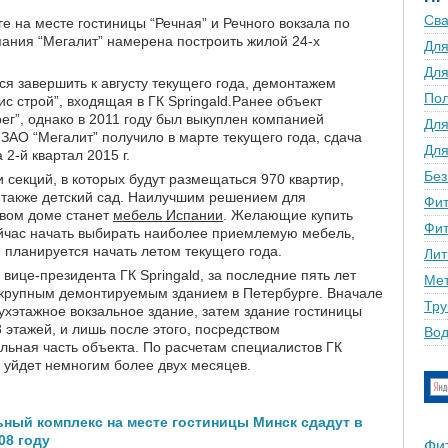
Сва
е на месте гостиницы “Речная” и Речного вокзала по
ания “Мегалит” намерена построить жилой 24-х
Для
Для
ся завершить к августу текущего года, демонтажем
По
с строй”, входящая в ГК Springald.Ранее объект
г”, однако в 2011 году был выкуплен компанией
Для
ЗАО “Мегалит” получило в марте текущего года, сдача
Для
2-й квартал 2015 г.
Без
 секций, в которых будут размещаться 970 квартир,
 также детский сад. Наилучшим решением для
Фит
овом доме станет
мебель Испании
. Желающие купить
Фит
ейчас начать выбирать наиболее приемлемую мебель,
 планируется начать летом текущего года.
Лит
вице-президента ГК Springald, за последние пять лет
Мет
 крупным демонтируемым зданием в Петербурге. Вначале
Тру
ухэтажное вокзальное здание, затем здание гостиницы
 этажей, и лишь после этого, посредством
Вод
альная часть объекта. По расчетам специалистов ГК
й уйдет немногим более двух месяцев.
ный комплекс на месте гостиницы Минск сдадут в
08 году
Фи