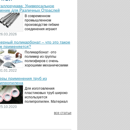
аллорукава: Универсальное
ение для Различных Отраслей
В современном
промышленном
производстве гибкие
соединения играют
ключевую роль в
26.03.2026
обеспечении надёжности и
ерный поликарбонат – что это такое
безопасности
де применяется?
технологических процессов.
Металлорукава
Поликарбонат -это
представляют собой
полимер из группы
универсальные...
полиэфиров с очень
хорошими механическими
свойствами.
31.01.2022
Термопластичный,
ры применения труб из
аморфный, с хорошей
ипропилена
ударной вязкостью и
высокой прозрачностью
Для изготовления
материал идеально
пластиковых труб широко
подходит для...
используется
полипропилен. Материал
является хорошим
25.10.2020
диэлектриком. Он
все статьи
невосприимчив к коррозии,
отличается стойкостью к
воздействию щелочей,
минеральных...