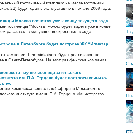
нальный гостиничный комплекс на месте гостиницы
ская, 22) будет сдан в эксплуатацию в начале 2008 года.
иницы Москва появятся уже к концу текущего года
жей гостиницы "Москва" можно будет видеть уже в конце
том рассказал в минувшее воскресенье, в ходе
Тр
строве в Петербурге будет построен ЖК “Илматар”
 от компании "Lemminkainen" будет реализован на
ве в Санкт-Петербурге. На этот раз финская компания
Св
сковского научно-исследовательского
ститута им. П.А. Герцена будет построен клинико-
орпус
ению Комплекса социальной сферы и Московского
ческого института имени П.А. Герцена Министерства...
По
СТ