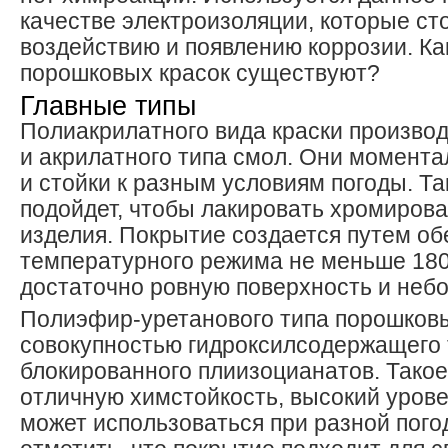
качестве электроизоляции, которые ст
воздействию и появлению коррозии. К
порошковых красок существуют?
Главные типы
Полиакрилатного вида краски производ
и акрилатного типа смол. Они момент
и стойки к разным условиям погоды. Та
подойдет, чтобы лакировать хромиров
изделия. Покрытие создается путем об
температурного режима не меньше 180
достаточно ровную поверхность и неб
Полиэфир-уретанового типа порошковы
совокупностью гидроксилсодержащего 
блокированного плиизоцианатов. Тако
отличную химстойкость, высокий урове
может использоваться при разной пого