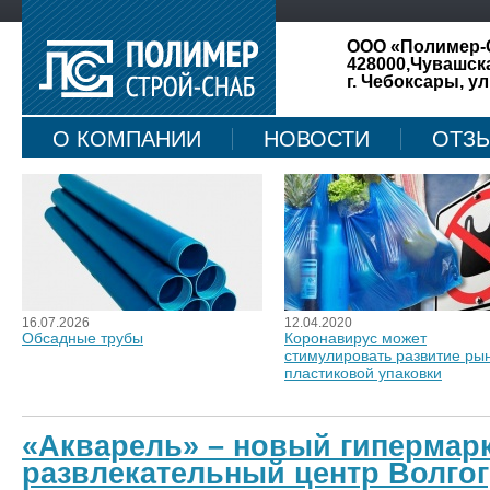
ООО «Полимер-
428000,Чувашск
г. Чебоксары, ул
О КОМПАНИИ
НОВОСТИ
ОТЗ
КАРТА САЙТА
16.07.2026
12.04.2020
Обсадные трубы
Коронавирус может
стимулировать развитие ры
пластиковой упаковки
«Акварель» – новый гипермарк
развлекательный центр Волго