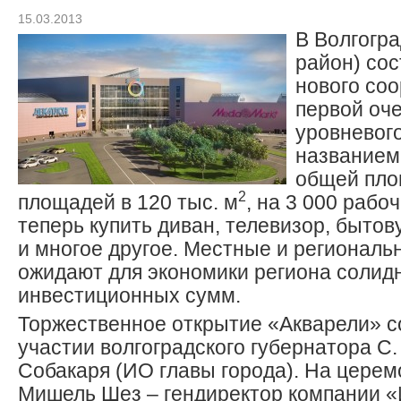
15.03.2013
В Волгогра
район) со
нового соо
первой оче
уровневого
названием
общей пло
2
площадей в 120 тыс. м
, на 3 000 рабо
теперь купить диван, телевизор, бытов
и многое другое. Местные и региональ
ожидают для экономики региона солид
инвестиционных сумм.
Торжественное открытие «Акварели» с
участии волгоградского губернатора С.
Собакаря (ИО главы города). На цере
Мишель Шез – гендиректор компании 