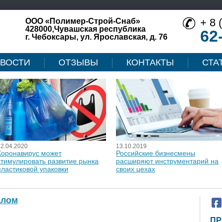
+ 8 
ООО «Полимер-Строй-Снаб»
428000,Чувашская республика
62
г. Чебоксары, ул. Ярославская, д. 76
ВОСТИ
ОТЗЫВЫ
КОНТАКТЫ
СТА
12.04.2020
13.10.2019
Коронавирус может
Российские бизнесмены
стимулировать развитие рынка
расширяют инструментарий на
пластиковой упаковки
своих цехах
алом
ПР