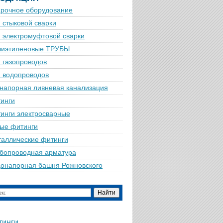
рочное оборудование
 стыковой сварки
 электромуфтовой сварки
лиэтиленовые ТРУБЫ
 газопроводов
 водопроводов
напорная ливневая канализация
инги
инги электросварные
ые фитинги
аллические фитинги
бопроводная арматура
онапорная башня Рожновского
тинги