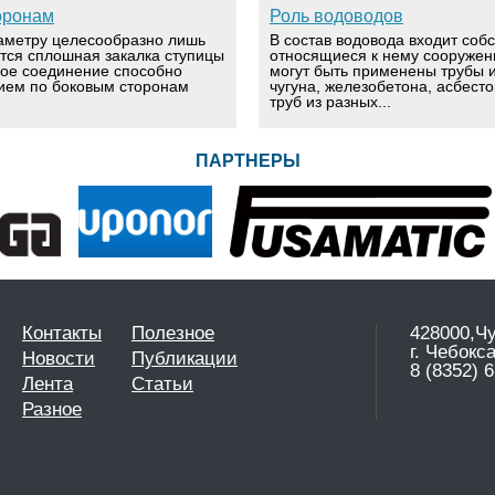
оронам
Роль водоводов
аметру целесообразно лишь
В состав водовода входит соб
ется сплошная закалка ступицы
относящиеся к нему сооружен
вое соединение способно
могут быть применены трубы и
ием по боковым сторонам
чугуна, железобетона, асбест
труб из разных...
ПАРТНЕРЫ
Контакты
Полезное
428000,Ч
г. Чебокс
Новости
Публикации
8 (8352) 6
Лента
Статьи
Разное