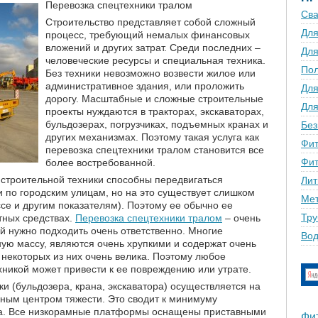
Перевозка спецтехники тралом
Сва
Строительство представляет собой сложный
Для
процесс, требующий немалых финансовых
вложений и других затрат. Среди последних –
Для
человеческие ресурсы и специальная техника.
По
Без техники невозможно возвести жилое или
административное здания, или проложить
Для
дорогу. Масштабные и сложные строительные
Для
проекты нуждаются в тракторах, экскаваторах,
бульдозерах, погрузчиках, подъемных кранах и
Без
других механизмах. Поэтому такая услуга как
Фит
перевозка спецтехники тралом становится все
Фит
более востребованной.
 строительной техники способны передвигаться
Лит
 и по городским улицам, но на это существует слишком
Мет
ссе и другим показателям). Поэтому ее обычно ее
Тру
тных средствах.
Перевозка спецтехники тралом
– очень
й нужно подходить очень ответственно. Многие
Вод
ую массу, являются очень хрупкими и содержат очень
ь некоторых из них очень велика. Поэтому любое
никой может привести к ее повреждению или утрате.
и (бульдозера, крана, экскаватора) осуществляется на
ным центром тяжести. Это сводит к минимуму
а. Все низкорамные платформы оснащены приставными
Фи