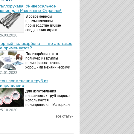
аллорукава: Универсальное
ение для Различных Отраслей
В современном
промышленном
производстве гибкие
соединения играют
ключевую роль в
26.03.2026
обеспечении надёжности и
ерный поликарбонат – что это такое
безопасности
де применяется?
технологических процессов.
Металлорукава
Поликарбонат -это
представляют собой
полимер из группы
универсальные...
полиэфиров с очень
хорошими механическими
свойствами.
31.01.2022
Термопластичный,
ры применения труб из
аморфный, с хорошей
ипропилена
ударной вязкостью и
высокой прозрачностью
Для изготовления
материал идеально
пластиковых труб широко
подходит для...
используется
полипропилен. Материал
является хорошим
25.10.2020
диэлектриком. Он
все статьи
невосприимчив к коррозии,
отличается стойкостью к
воздействию щелочей,
минеральных...