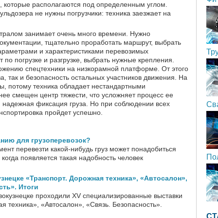
, которые располагаются под определенным углом.
ульдозера не нужны погрузчики: техника заезжает на
 тралом занимает очень много времени. Нужно
документации, тщательно проработать маршрут, выбрать
параметрами и характеристиками перевозимых
Тр
 по погрузке и разгрузке, выбрать нужные крепления.
жению спецтехники на низкорамной платформе. От этого
за, так и безопасность остальных участников движения. На
мы, потому техника обладает нестандартными
ее смещен центр тяжести, что усложняет процесс ее
 надежная фиксация груза. Но при соблюдении всех
Св
нспортировка пройдет успешно.
анию для грузоперевозок?
ент перевезти какой-нибудь груз может понадобиться
По
 когда появляется такая надобность человек
знецке «Транспорт. Дорожная техника», «Автосалон»,
сть». Итоги
овокузнецке проходили XV специализированные выставки
я техника», «Автосалон», «Связь. Безопасность».
СТ