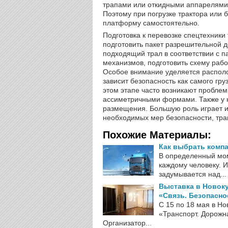
трапами или откидными аппарелями
Поэтому при погрузке трактора или б
платформу самостоятельно.
Подготовка к перевозке спецтехники
подготовить пакет разрешительной 
подходящий трал в соответствии с 
механизмов, подготовить схему работ
Особое внимание уделяется располо
зависит безопасность как самого гру
этом этапе часто возникают пробле
ассиметричными формами. Также у н
размещения. Большую роль играет и
необходимых мер безопасности, тра
Похожие Материалы:
Как выбрать комп
В определенный мом
каждому человеку. И
задумывается над...
Выставка в Новоку
«Связь. Безопасно
С 15 по 18 мая в Н
«Транспорт. Дорожна
Организатор...