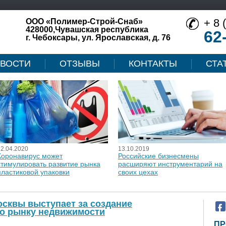
+ 8 
ООО «Полимер-Строй-Снаб»
428000,Чувашская республика
62
г. Чебоксары, ул. Ярославская, д. 76
ВОСТИ
ОТЗЫВЫ
КОНТАКТЫ
СТА
12.04.2020
13.10.2019
Коронавирус может
Российские бизнесмены
стимулировать развитие рынка
расширяют инструментарий на
пластиковой упаковки
своих цехах
сквы выступает за создание
по рынку недвижимости
ПР