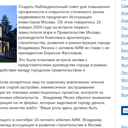
Сва
Создать Наблюдательный совет для повышения
прозрачности и открытости столичного рынка
Для
недвижимости предлагает Ассоциация
Для
инвесторов Москвы. Об этом говорилось 16
января 2004 года на встрече первого
По
заместителя мэра в Правительстве Москвы,
Для
руководителя Комплекса архитектуры,
строительства, развития и реконструкции города
Для
Владимира Ресина с активом АИМ во главе с ее
Без
президентом Борисом Фроловым.
Фит
Это была плановая встреча актива с
представителями руководства города в рамках
Фит
ействии между городском правительством и
Лит
Мет
ботка конкретных мер по широкому вовлечению членов
ов старой застройки, ежемесячное заслушивание
Тру
ии ее членами инвестиционных проектов, контроля за
Вод
ронами обязательств… Владимир Ресин обратил внимание
иации на те фирмы, которые задолжали городу деньги,
охое качество работ. “Ваша роль здесь должна быть
ящего в сентябре 10-летнего юбилея АИМ. Владимир
 вклад ассоциации в развитие строительства в Москве,
Фи