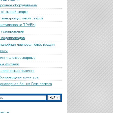
рочное оборудование
 стыковой сварки
 электромуфтовой сварки
лиэтиленовые ТРУБЫ
 газопроводов
 водопроводов
напорная ливневая канализация
инги
инги электросварные
ые фитинги
аллические фитинги
бопроводная арматура
онапорная башня Рожновского
тинги