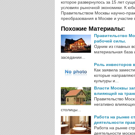
которое развернулось за 15 лет сущ
условиях рыночной экономики. К юб
Правительством Москвы научно-пра
преобразования в Москве и участие 
Похожие Материалы:
Правительство Мо
рабочей силы.
Одним из главных в
материальная база 
заседании...
Роль инвесторов в
Как заявила замест
которые направляют
культуры и...
Власти Москвы за
влияющей на тран
Правительство Моск
негативно влияющих
столицы...
Работа на рынке с
деятельности пра
Работа на рынке ст
деятельности москов