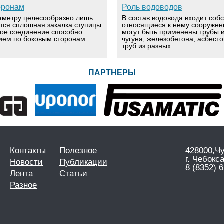
оронам
Роль водоводов
аметру целесообразно лишь
В состав водовода входит соб
ется сплошная закалка ступицы
относящиеся к нему сооружен
вое соединение способно
могут быть применены трубы и
ием по боковым сторонам
чугуна, железобетона, асбест
труб из разных...
ПАРТНЕРЫ
Контакты
Полезное
428000,Ч
г. Чебокс
Новости
Публикации
8 (8352) 6
Лента
Статьи
Разное