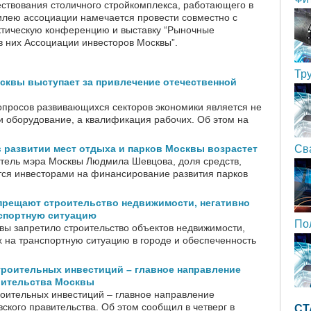
ествования столичного стройкомплекса, работающего в
илею ассоциации намечается провести совместно с
ктическую конференцию и выставку “Рыночные
в них Ассоциации инвесторов Москвы”.
Тр
сквы выступает за привлечение отечественной
опросов развивающихся секторов экономики является не
и оборудование, а квалификация рабочих. Об этом на
 развитии мест отдыха и парков Москвы возрастет
Св
итель мэра Москвы Людмила Шевцова, доля средств,
ся инвесторами на финансирование развития парков
прещают строительство недвижимости, негативно
спортную ситуацию
По
вы запретило строительство объектов недвижимости,
 на транспортную ситуацию в городе и обеспеченность
троительных инвестиций – главное направление
вительства Москвы
роительных инвестиций – главное направление
ского правительства. Об этом сообщил в четверг в
СТ