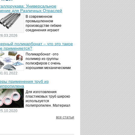
аллорукава: Универсальное
ение для Различных Отраслей
В современном
промышленном
производстве гибкие
соединения играют
ключевую роль в
26.03.2026
обеспечении надёжности и
ерный поликарбонат – что это такое
безопасности
де применяется?
технологических процессов.
Металлорукава
Поликарбонат -это
представляют собой
полимер из группы
универсальные...
полиэфиров с очень
хорошими механическими
свойствами.
31.01.2022
Термопластичный,
ры применения труб из
аморфный, с хорошей
ипропилена
ударной вязкостью и
высокой прозрачностью
Для изготовления
материал идеально
пластиковых труб широко
подходит для...
используется
полипропилен. Материал
является хорошим
25.10.2020
диэлектриком. Он
все статьи
невосприимчив к коррозии,
отличается стойкостью к
воздействию щелочей,
минеральных...